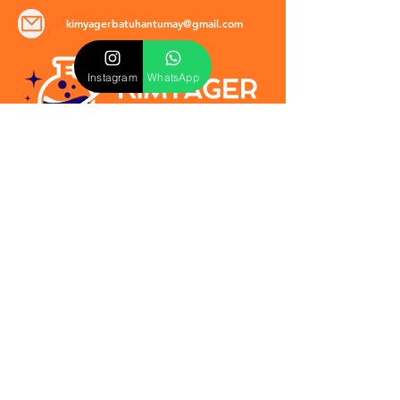
kimyagerbatuhantumay@gmail.com
Instagram
WhatsApp
POLİTİKALAR
​Mevzuat & Sözleşmeler
Mesafeli Satış Sözleşmesi
EULA Sözleşmesi
Kullanım Koşulları
İptal ve İade Politikası
Verilmeyen Hizmetler
Veri Güvenliği & KVKK