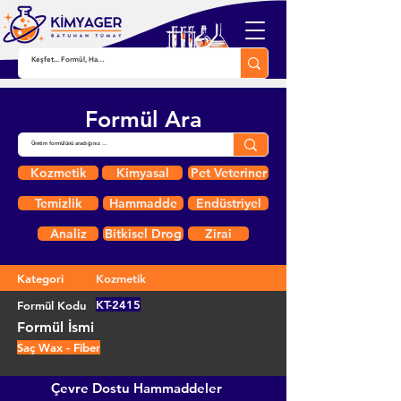
Formül Ara
Kozmetik
Kimyasal
Pet Veteriner
Temizlik
Hammadde
Endüstriyel
Analiz
Bitkisel Drog
Zirai
Kategori
Kozmetik
KT-2415
Formül Kodu
Formül İsmi
Saç Wax - Fiber
Çevre Dostu Hammaddeler