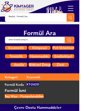
Formül Ara
Kozmetik
Kimyasal
Pet Veteriner
Temizlik
Hammadde
Endüstriyel
Analiz
Bitkisel Drog
Zirai
Kategori
Kozmetik
KT-2420
Formül Kodu
Formül İsmi
Saç Wax - Pompalanabilen
Çevre Dostu Hammaddeler