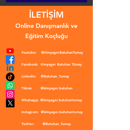
İLETİŞİM
Online Danışmanlık ve
Eğitim Koçluğu
Youtube:
@KimyagerBatuhanTumay
Facebook:
Kimyager Batuhan Tümay
Linkedin:
@Batuhan_Tumay
Tiktok:
@kimyager.batuhan
Whatsapp:
@kimyager.batuhantumay
Instagram:
@kimyager.batuhantumay
Twitter:
@Batuhan_Tumay