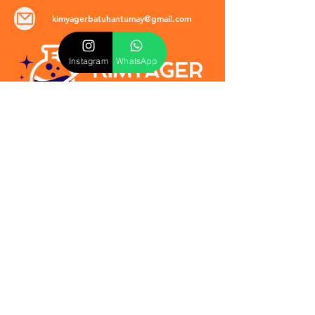
kimyagerbatuhantumay@gmail.com
Instagram
WhatsApp
POLİTİKALAR
​Mevzuat & Sözleşmeler
Mesafeli Satış Sözleşmesi
EULA Sözleşmesi
Kullanım Koşulları
İptal ve İade Politikası
Verilmeyen Hizmetler
Veri Güvenliği & KVKK