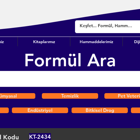
iz
Kitaplarımız
Hammaddelerimiz
Dij
Formül Ara
imyasal
Temizlik
Pet Veter
Endüstriyel
Bitkisel Drog
KT-2434
l Kodu