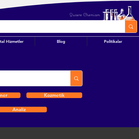
Quaere Chemiam
ital Hizmetler
Blog
Politikalar
iner
Kozmetik
Analiz