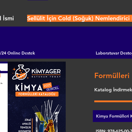
 İsmi
Sellülit İçin Cold (Soğuk) Nemlendiric
/24 Online Destek
Laboratuvar Deste
Formülleri 
Katalog İndirmek 
Kimya Formülleri K
ISBN: 978-625-00-