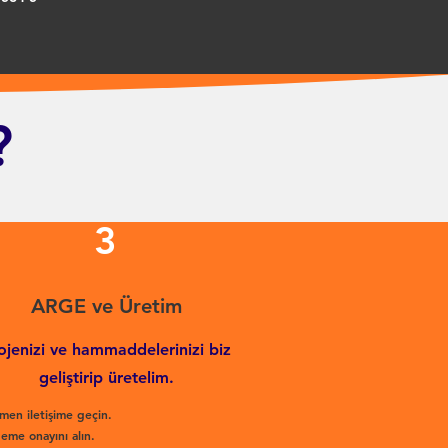
?
3
ARGE ve Üretim
ojenizi ve hammaddelerinizi biz
geliştirip üretelim.
men iletişime geçin.
eme onayını alın.