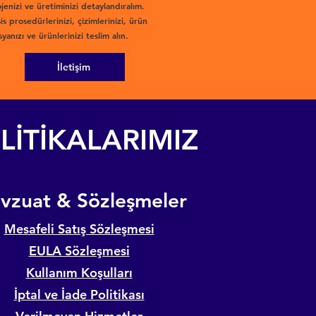
jenizi ve üretiminizi detaylandıralım.
is prosedürlerinizi, çizimlerinizi, ürün
yanızı ve ürünlerinizi teslim alın.
İletişim
LİTİKALARIMIZ
evzuat & Sözleşmeler
Mesafeli Satış Sözleşmesi
EULA Sözleşmesi
Kullanım Koşulları
İptal ve İade Politikası