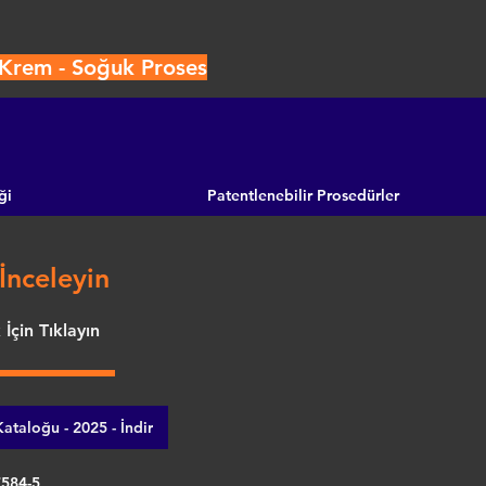
i Krem - Soğuk Proses
ği
Patentlenebilir Prosedürler
İnceleyin
İçin Tıklayın
ataloğu - 2025 - İndir
7584-5