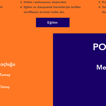
Online randevunuzu oluşturalım.
Pro
ve
Eğitim ve danışmanlık hizmetleriyle birlikte
Tes
sertifikanızı ücretsiz teslim alın.
dos
Eğitim
PO
Koçluğu
​M
nTumay
 Tümay