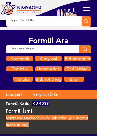
Formül Ara
Kozmetik
Kimyasal
Pet Veteriner
Temizlik
Hammadde
Endüstriyel
Analiz
Bitkisel Drog
Zirai
Kategori
Kimyasal Ürün
KU-4038
Formül Kodu
Formül İsmi
Sertraline Hydrochloride Tabletleri (25 mg/50
mg/100 mg)