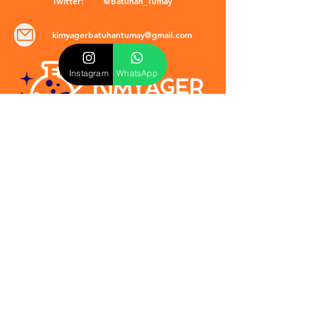
Twitter:
@Batuhan_Tumay
kimyagerbatuhantumay@gmail.com
Instagram
WhatsApp
POLİTİKALAR
​Mevzuat & Sözleşmeler
Mesafeli Satış Sözleşmesi
EULA Sözleşmesi
Kullanım Koşulları
İptal ve İade Politikası
Verilmeyen Hizmetler