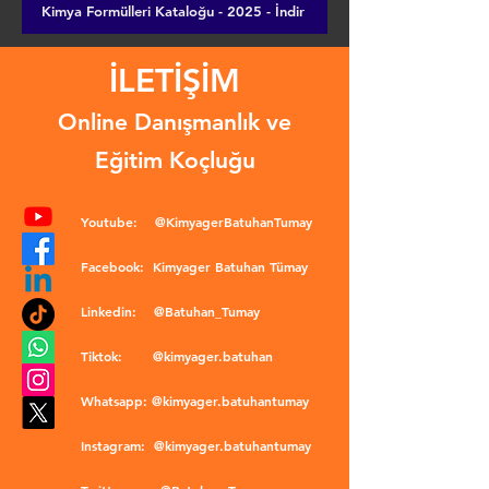
Kimya Formülleri Kataloğu - 2025 - İndir
İLETİŞİM
Online Danışmanlık ve
Eğitim Koçluğu
Youtube:
@KimyagerBatuhanTumay
Facebook:
Kimyager Batuhan Tümay
Linkedin:
@Batuhan_Tumay
Tiktok:
@kimyager.batuhan
Whatsapp:
@kimyager.batuhantumay
Instagram:
@kimyager.batuhantumay