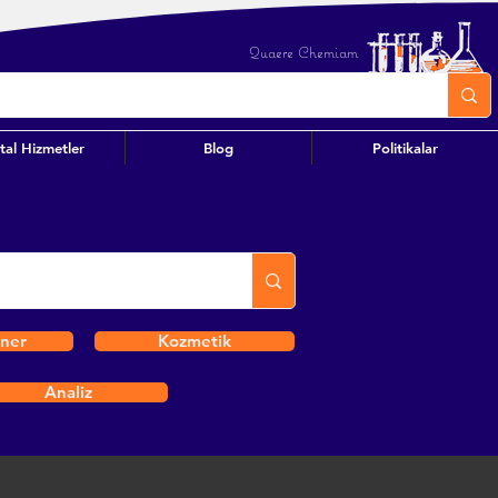
Quaere Chemiam
ital Hizmetler
Blog
Politikalar
iner
Kozmetik
Analiz