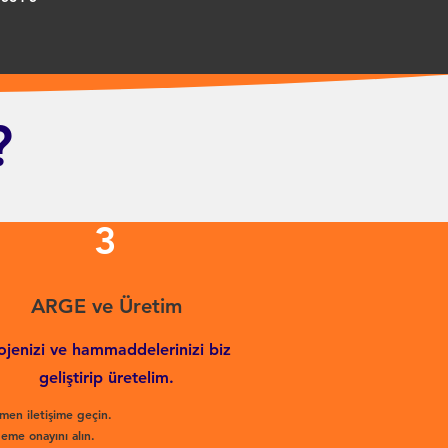
?
3
ARGE ve Üretim
ojenizi ve hammaddelerinizi biz
geliştirip üretelim.
men iletişime geçin.
eme onayını alın.