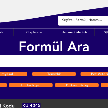
iz
Kitaplarımız
Hammaddelerimiz
Dij
Formül Ara
imyasal
Temizlik
Pet Veter
Endüstriyel
Bitkisel Drog
KU-4045
l Kodu