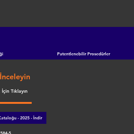
ği
Patentlenebilir Prosedürler
İnceleyin
İçin Tıklayın
ataloğu - 2025 - İndir
7584-5