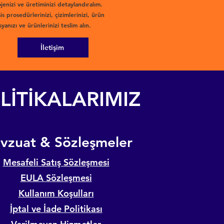
jenizi ve üretiminizi detaylandıralım.
is prosedürlerinizi, çizimlerinizi, ürün
yanızı ve ürünlerinizi teslim alın.
İletişim
LİTİKALARIMIZ
evzuat & Sözleşmeler
Mesafeli Satış Sözleşmesi
EULA Sözleşmesi
Kullanım Koşulları
İptal ve İade Politikası