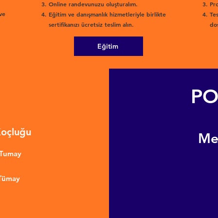
Online randevunuzu oluşturalım.
Pro
ve
Eğitim ve danışmanlık hizmetleriyle birlikte
Tes
sertifikanızı ücretsiz teslim alın.
dos
Eğitim
PO
Koçluğu
​M
nTumay
 Tümay