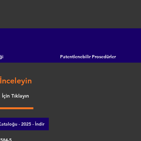
ği
Patentlenebilir Prosedürler
İnceleyin
İçin Tıklayın
ataloğu - 2025 - İndir
7584-5