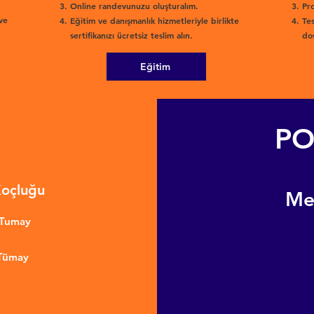
Online randevunuzu oluşturalım.
Pro
ve
Eğitim ve danışmanlık hizmetleriyle birlikte
Tes
sertifikanızı ücretsiz teslim alın.
dos
Eğitim
PO
Koçluğu
​M
nTumay
 Tümay