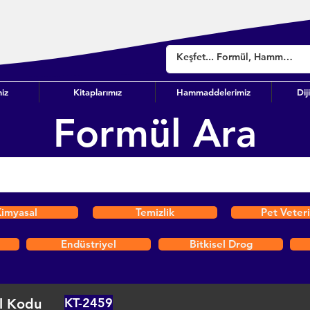
iz
Kitaplarımız
Hammaddelerimiz
Dij
Formül Ara
imyasal
Temizlik
Pet Veter
Endüstriyel
Bitkisel Drog
KT-2459
l Kodu