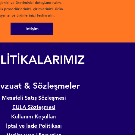
jenizi ve üretiminizi detaylandıralım.
is prosedürlerinizi, çizimlerinizi, ürün
yanızı ve ürünlerinizi teslim alın.
İletişim
LİTİKALARIMIZ
evzuat & Sözleşmeler
Mesafeli Satış Sözleşmesi
EULA Sözleşmesi
Kullanım Koşulları
İptal ve İade Politikası