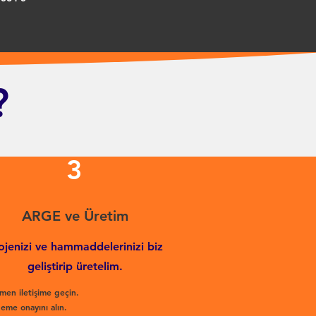
?
3
ARGE ve Üretim
ojenizi ve hammaddelerinizi biz
geliştirip üretelim.
men iletişime geçin.
eme onayını alın.