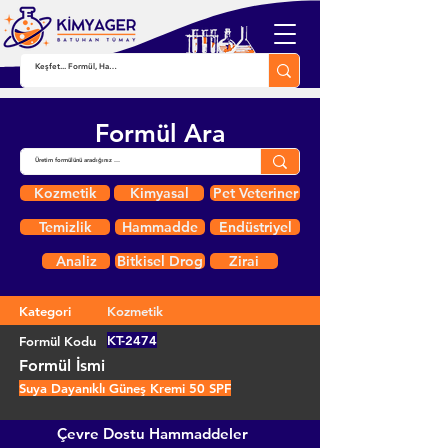
Formül Ara
Kozmetik
Kimyasal
Pet Veteriner
Temizlik
Hammadde
Endüstriyel
Analiz
Bitkisel Drog
Zirai
Kategori
Kozmetik
KT-2474
Formül Kodu
Formül İsmi
Suya Dayanıklı Güneş Kremi 50 SPF
Çevre Dostu Hammaddeler