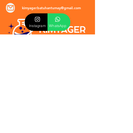
kimyagerbatuhantumay@gmail.com
Instagram
WhatsApp
POLİTİKALAR
​Mevzuat & Sözleşmeler
Mesafeli Satış Sözleşmesi
EULA Sözleşmesi
Kullanım Koşulları
İptal ve İade Politikası
Verilmeyen Hizmetler
Veri Güvenliği & KVKK