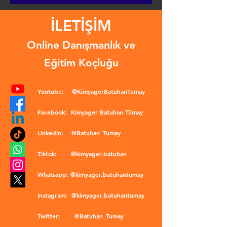
İLETİŞİM
Online Danışmanlık ve
Eğitim Koçluğu
Youtube:
@KimyagerBatuhanTumay
Facebook:
Kimyager Batuhan Tümay
Linkedin:
@Batuhan_Tumay
Tiktok:
@kimyager.batuhan
Whatsapp:
@kimyager.batuhantumay
Instagram:
@kimyager.batuhantumay
Twitter:
@Batuhan_Tumay