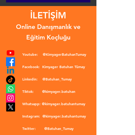
İLETİŞİM
Online Danışmanlık ve
Eğitim Koçluğu
Youtube:
@KimyagerBatuhanTumay
Facebook:
Kimyager Batuhan Tümay
Linkedin:
@Batuhan_Tumay
Tiktok:
@kimyager.batuhan
Whatsapp:
@kimyager.batuhantumay
Instagram:
@kimyager.batuhantumay
Twitter:
@Batuhan_Tumay