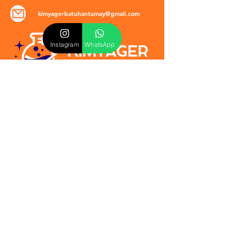
kimyagerbatuhantumay@gmail.com
Instagram
WhatsApp
POLİTİKALAR
​Mevzuat & Sözleşmeler
Mesafeli Satış Sözleşmesi
EULA Sözleşmesi
Kullanım Koşulları
İptal ve İade Politikası
Verilmeyen Hizmetler
Veri Güvenliği & KVKK