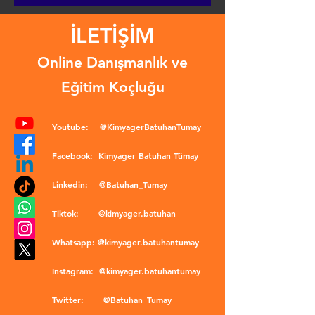
İLETİŞİM
Online Danışmanlık ve
Eğitim Koçluğu
Youtube:
@KimyagerBatuhanTumay
Facebook:
Kimyager Batuhan Tümay
Linkedin:
@Batuhan_Tumay
Tiktok:
@kimyager.batuhan
Whatsapp:
@kimyager.batuhantumay
Instagram:
@kimyager.batuhantumay
Twitter:
@Batuhan_Tumay