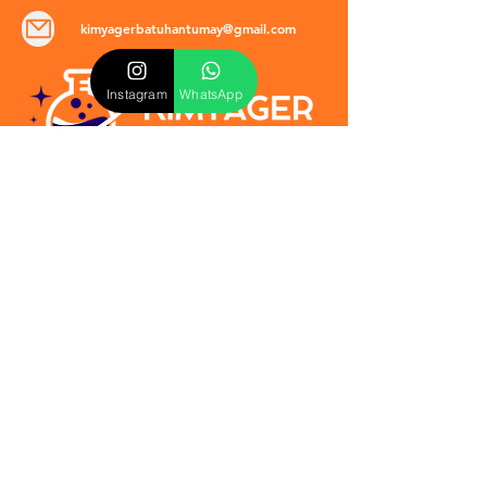
kimyagerbatuhantumay@gmail.com
Instagram
WhatsApp
POLİTİKALAR
​Mevzuat & Sözleşmeler
Mesafeli Satış Sözleşmesi
EULA Sözleşmesi
Kullanım Koşulları
İptal ve İade Politikası
Verilmeyen Hizmetler
Veri Güvenliği & KVKK