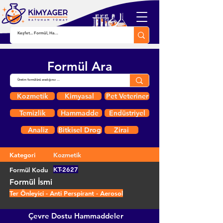
Formül Ara
Kozmetik
Kimyasal
Pet Veteriner
Temizlik
Hammadde
Endüstriyel
Analiz
Bitkisel Drog
Zirai
Kategori
Kozmetik
KT-2627
Formül Kodu
Formül İsmi
Ter Önleyici - Anti Perspirant - Aerosol
Çevre Dostu Hammaddeler