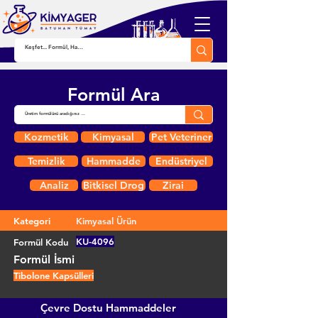
Formül Ara
Kozmetik
Kimyasal
Pet Veteriner
Temizlik
Hammadde
Endüstriyel
Analiz
Bitkisel Drog
Zirai
Kategori
Kimyasal Ürün
KU-4096
Formül Kodu
Formül İsmi
Tibolone Kapsülleri
Çevre Dostu Hammaddeler