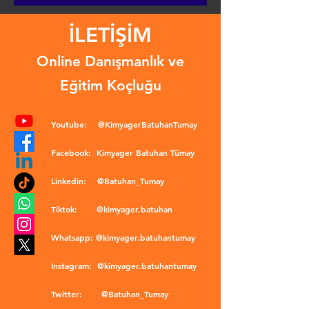
İLETİŞİM
Online Danışmanlık ve
Eğitim Koçluğu
Youtube:
@KimyagerBatuhanTumay
Facebook:
Kimyager Batuhan Tümay
Linkedin:
@Batuhan_Tumay
Tiktok:
@kimyager.batuhan
Whatsapp:
@kimyager.batuhantumay
Instagram:
@kimyager.batuhantumay
Twitter:
@Batuhan_Tumay