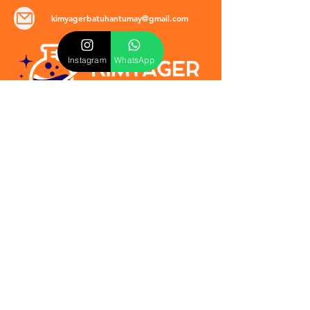
kimyagerbatuhantumay@gmail.com
Instagram
WhatsApp
POLİTİKALAR
​Mevzuat & Sözleşmeler
Mesafeli Satış Sözleşmesi
EULA Sözleşmesi
Kullanım Koşulları
İptal ve İade Politikası
Verilmeyen Hizmetler
Veri Güvenliği & KVKK