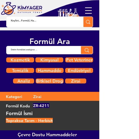
Formül Ara
Kozmetik
Kimyasal
Pet Veteriner
Temizlik
Hammadde
Endüstriyel
Analiz
Bitkisel Drog
Zirai
Kategori
Zirai
ZR-4211
Formül Kodu
Formül İsmi
Topraksız Tarım - Herbisit
Çevre Dostu Hammaddeler