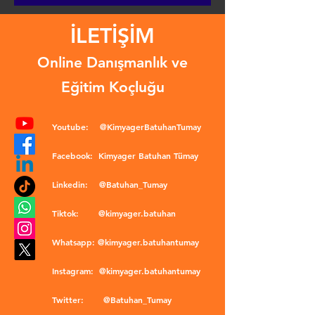
İLETİŞİM
Online Danışmanlık ve
Eğitim Koçluğu
Youtube:
@KimyagerBatuhanTumay
Facebook:
Kimyager Batuhan Tümay
Linkedin:
@Batuhan_Tumay
Tiktok:
@kimyager.batuhan
Whatsapp:
@kimyager.batuhantumay
Instagram:
@kimyager.batuhantumay
Twitter:
@Batuhan_Tumay