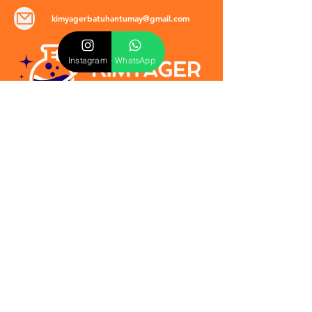
kimyagerbatuhantumay@gmail.com
Instagram
WhatsApp
POLİTİKALAR
​Mevzuat & Sözleşmeler
Mesafeli Satış Sözleşmesi
EULA Sözleşmesi
Kullanım Koşulları
İptal ve İade Politikası
Verilmeyen Hizmetler
Veri Güvenliği & KVKK