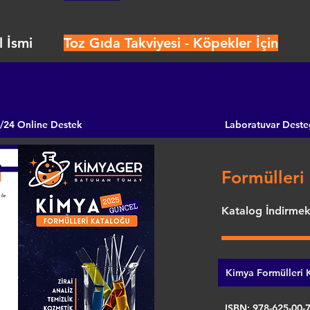
 İsmi
Toz Gıda Takviyesi - Köpekler İçin
/24 Online Destek
Laboratuvar Deste
Formülleri 
Katalog İndirmek 
Kimya Formülleri K
ISBN: 978-625-00-