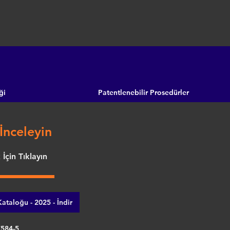
ği
Patentlenebilir Prosedürler
İnceleyin
İçin Tıklayın
ataloğu - 2025 - İndir
7584-5