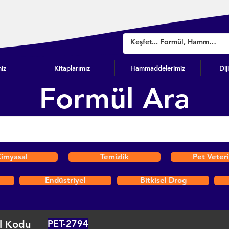
iz
Kitaplarımız
Hammaddelerimiz
Dij
Formül Ara
imyasal
Temizlik
Pet Veter
Endüstriyel
Bitkisel Drog
PET-2794
l Kodu