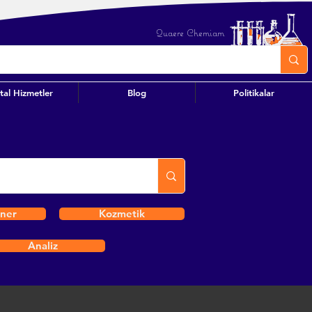
Quaere Chemiam
ital Hizmetler
Blog
Politikalar
iner
Kozmetik
Analiz