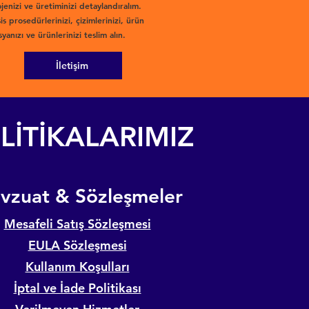
jenizi ve üretiminizi detaylandıralım.
is prosedürlerinizi, çizimlerinizi, ürün
yanızı ve ürünlerinizi teslim alın.
İletişim
LİTİKALARIMIZ
evzuat & Sözleşmeler
Mesafeli Satış Sözleşmesi
EULA Sözleşmesi
Kullanım Koşulları
İptal ve İade Politikası