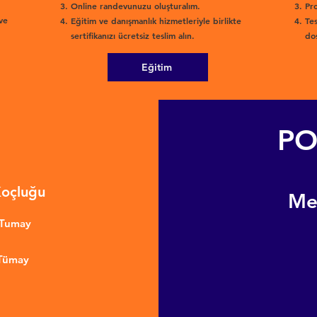
Online randevunuzu oluşturalım.
Pro
ve
Eğitim ve danışmanlık hizmetleriyle birlikte
Tes
sertifikanızı ücretsiz teslim alın.
dos
Eğitim
PO
Koçluğu
​M
nTumay
 Tümay