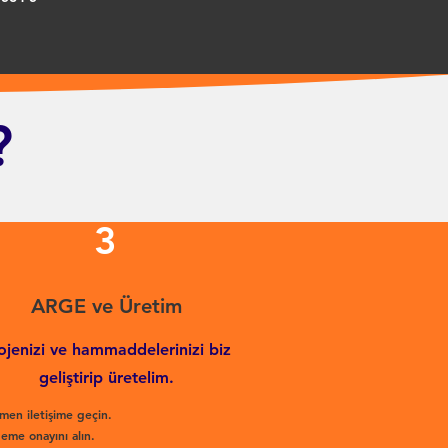
?
3
ARGE ve Üretim
ojenizi ve hammaddelerinizi biz
geliştirip üretelim.
men iletişime geçin.
eme onayını alın.