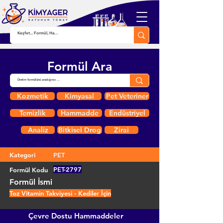
Formül Ara
Kozmetik
Kimyasal
Pet Veteriner
Temizlik
Hammadde
Endüstriyel
Analiz
Bitkisel Drog
Zirai
Kategori
PET
PET-2797
Formül Kodu
Formül İsmi
Toz Vitamin Takviyesi - Kediler İçin
Çevre Dostu Hammaddeler