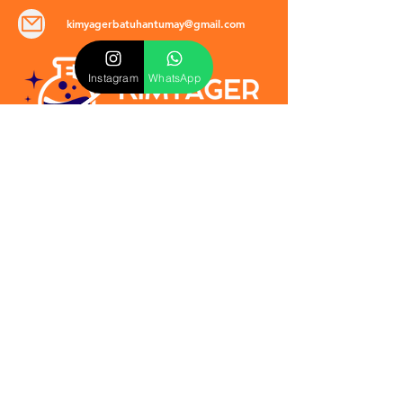
kimyagerbatuhantumay@gmail.com
Instagram
WhatsApp
POLİTİKALAR
​Mevzuat & Sözleşmeler
Mesafeli Satış Sözleşmesi
EULA Sözleşmesi
Kullanım Koşulları
İptal ve İade Politikası
Verilmeyen Hizmetler
Veri Güvenliği & KVKK