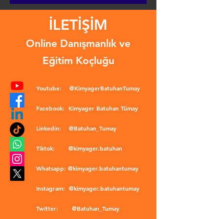
İLETİŞİM
Online Danışmanlık ve
Eğitim Koçluğu
Youtube:
@KimyagerBatuhanTumay
Facebook:
Kimyager Batuhan Tümay
Linkedin:
@Batuhan_Tumay
Tiktok:
@kimyager.batuhan
Whatsapp:
@kimyager.batuhantumay
Instagram:
@kimyager.batuhantumay
Twitter:
@Batuhan_Tumay