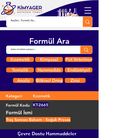
Formül Ara
Kozmetik
Kimyasal
Pet Veteriner
Temizlik
Hammadde
Endüstriyel
Analiz
Bitkisel Drog
Zirai
Kategori
Kozmetik
KT-2665
Formül Kodu
Formül İsmi
Traş Sonrası Balsam - Soğuk Proses
Çevre Dostu Hammaddeler