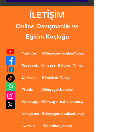
İLETİŞİM
Online Danışmanlık ve
Eğitim Koçluğu
Youtube:
@KimyagerBatuhanTumay
Facebook:
Kimyager Batuhan Tümay
Linkedin:
@Batuhan_Tumay
Tiktok:
@kimyager.batuhan
Whatsapp:
@kimyager.batuhantumay
Instagram:
@kimyager.batuhantumay
Twitter:
@Batuhan_Tumay