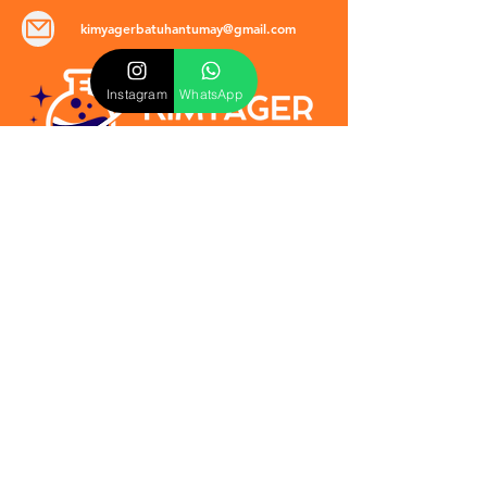
kimyagerbatuhantumay@gmail.com
Instagram
WhatsApp
POLİTİKALAR
​Mevzuat & Sözleşmeler
Mesafeli Satış Sözleşmesi
EULA Sözleşmesi
Kullanım Koşulları
İptal ve İade Politikası
Verilmeyen Hizmetler
Veri Güvenliği & KVKK