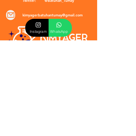
Twitter:
@Batuhan_Tumay
kimyagerbatuhantumay@gmail.com
Instagram
WhatsApp
POLİTİKALAR
​Mevzuat & Sözleşmeler
Mesafeli Satış Sözleşmesi
EULA Sözleşmesi
Kullanım Koşulları
İptal ve İade Politikası
Verilmeyen Hizmetler