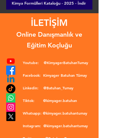
Kimya Formülleri Kataloğu - 2025 - İndir
İLETİŞİM
Online Danışmanlık ve
Eğitim Koçluğu
Youtube:
@KimyagerBatuhanTumay
Facebook:
Kimyager Batuhan Tümay
Linkedin:
@Batuhan_Tumay
Tiktok:
@kimyager.batuhan
Whatsapp:
@kimyager.batuhantumay
Instagram:
@kimyager.batuhantumay