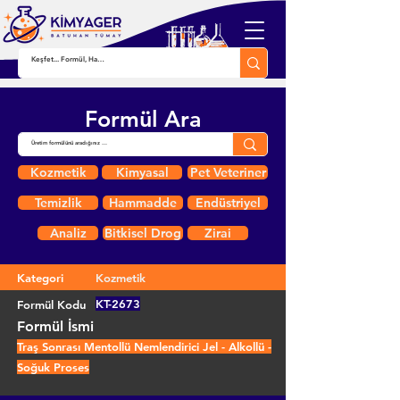
Formül Ara
Kozmetik
Kimyasal
Pet Veteriner
Temizlik
Hammadde
Endüstriyel
Analiz
Bitkisel Drog
Zirai
Kategori
Kozmetik
KT-2673
Formül Kodu
Formül İsmi
Traş Sonrası Mentollü Nemlendirici Jel - Alkollü -
Soğuk Proses