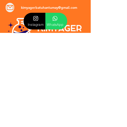
kimyagerbatuhantumay@gmail.com
Instagram
WhatsApp
POLİTİKALAR
​Mevzuat & Sözleşmeler
Mesafeli Satış Sözleşmesi
EULA Sözleşmesi
Kullanım Koşulları
İptal ve İade Politikası
Verilmeyen Hizmetler
Veri Güvenliği & KVKK