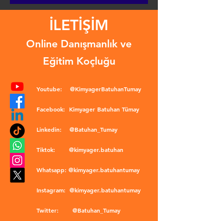
İLETİŞİM
Online Danışmanlık ve
Eğitim Koçluğu
Youtube:
@KimyagerBatuhanTumay
Facebook:
Kimyager Batuhan Tümay
Linkedin:
@Batuhan_Tumay
Tiktok:
@kimyager.batuhan
Whatsapp:
@kimyager.batuhantumay
Instagram:
@kimyager.batuhantumay
Twitter:
@Batuhan_Tumay