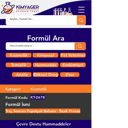
Formül Ara
Kozmetik
Kimyasal
Pet Veteriner
Temizlik
Hammadde
Endüstriyel
Analiz
Bitkisel Drog
Zirai
Kategori
Kozmetik
KT-2678
Formül Kodu
Formül İsmi
Traş Sonrası Papatyalı Balsam - Sıcak Proses
Çevre Dostu Hammaddeler