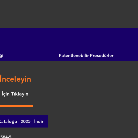
ği
Patentlenebilir Prosedürler
İnceleyin
İçin Tıklayın
ataloğu - 2025 - İndir
7584-5