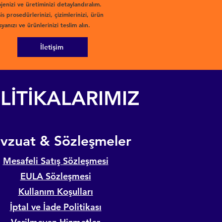
jenizi ve üretiminizi detaylandıralım.
is prosedürlerinizi, çizimlerinizi, ürün
yanızı ve ürünlerinizi teslim alın.
İletişim
LİTİKALARIMIZ
evzuat & Sözleşmeler
Mesafeli Satış Sözleşmesi
EULA Sözleşmesi
Kullanım Koşulları
İptal ve İade Politikası