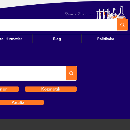
Quaere Chemiam
ital Hizmetler
Blog
Politikalar
iner
Kozmetik
Analiz