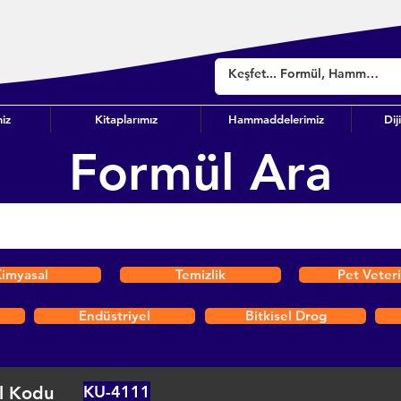
iz
Kitaplarımız
Hammaddelerimiz
Dij
Formül Ara
imyasal
Temizlik
Pet Veter
Endüstriyel
Bitkisel Drog
KU-4111
l Kodu