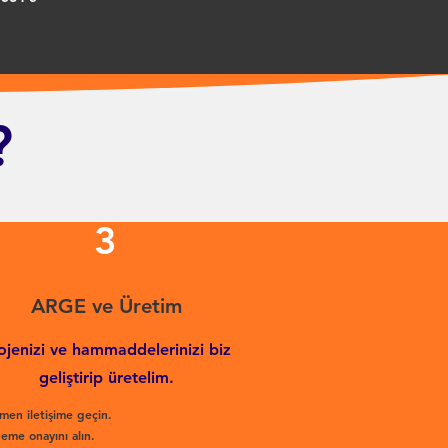
?
3
ARGE ve Üretim
ojenizi ve hammaddelerinizi biz
geliştirip üretelim.
men iletişime geçin.
eme onayını alın.