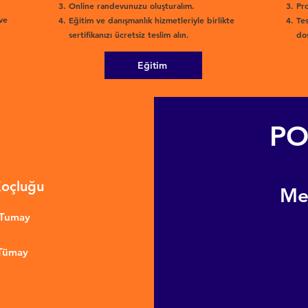
Online randevunuzu oluşturalım.
Pro
ve
Eğitim ve danışmanlık hizmetleriyle birlikte
Tes
sertifikanızı ücretsiz teslim alın.
dos
Eğitim
PO
Koçluğu
​M
nTumay
 Tümay