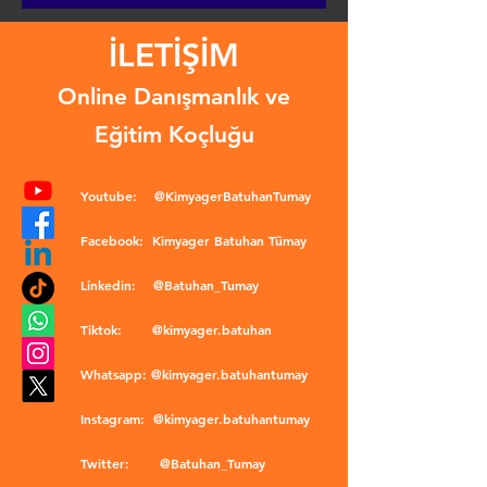
İLETİŞİM
Online Danışmanlık ve
Eğitim Koçluğu
Youtube:
@KimyagerBatuhanTumay
Facebook:
Kimyager Batuhan Tümay
Linkedin:
@Batuhan_Tumay
Tiktok:
@kimyager.batuhan
Whatsapp:
@kimyager.batuhantumay
Instagram:
@kimyager.batuhantumay
Twitter:
@Batuhan_Tumay