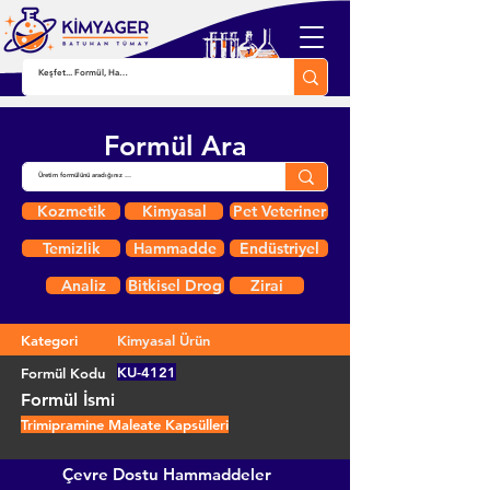
Formül Ara
Kozmetik
Kimyasal
Pet Veteriner
Temizlik
Hammadde
Endüstriyel
Analiz
Bitkisel Drog
Zirai
Kategori
Kimyasal Ürün
KU-4121
Formül Kodu
Formül İsmi
Trimipramine Maleate Kapsülleri
Çevre Dostu Hammaddeler