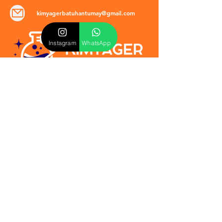
kimyagerbatuhantumay@gmail.com
Instagram
WhatsApp
POLİTİKALAR
​Mevzuat & Sözleşmeler
Mesafeli Satış Sözleşmesi
EULA Sözleşmesi
Kullanım Koşulları
İptal ve İade Politikası
Verilmeyen Hizmetler
Veri Güvenliği & KVKK