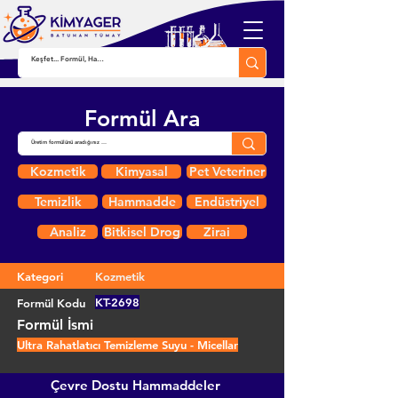
Formül Ara
Kozmetik
Kimyasal
Pet Veteriner
Temizlik
Hammadde
Endüstriyel
Analiz
Bitkisel Drog
Zirai
Kategori
Kozmetik
KT-2698
Formül Kodu
Formül İsmi
Ultra Rahatlatıcı Temizleme Suyu - Micellar
Çevre Dostu Hammaddeler