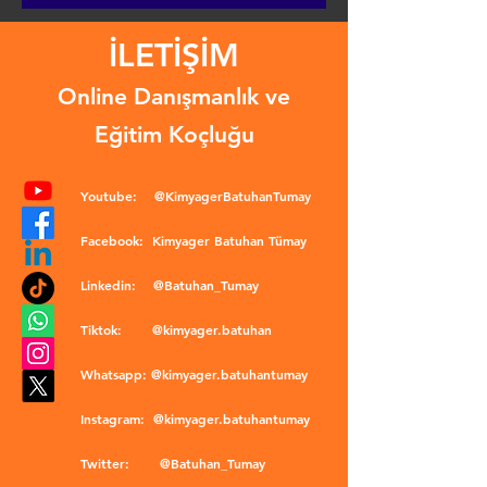
İLETİŞİM
Online Danışmanlık ve
Eğitim Koçluğu
Youtube:
@KimyagerBatuhanTumay
Facebook:
Kimyager Batuhan Tümay
Linkedin:
@Batuhan_Tumay
Tiktok:
@kimyager.batuhan
Whatsapp:
@kimyager.batuhantumay
Instagram:
@kimyager.batuhantumay
Twitter:
@Batuhan_Tumay