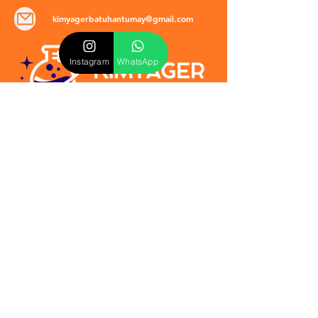
kimyagerbatuhantumay@gmail.com
Instagram
WhatsApp
POLİTİKALAR
​Mevzuat & Sözleşmeler
Mesafeli Satış Sözleşmesi
EULA Sözleşmesi
Kullanım Koşulları
İptal ve İade Politikası
Verilmeyen Hizmetler
Veri Güvenliği & KVKK