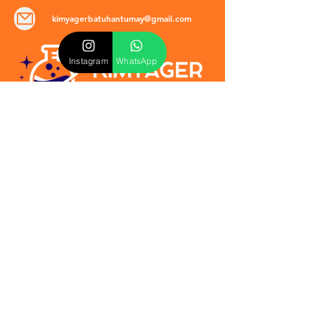
kimyagerbatuhantumay@gmail.com
Instagram
WhatsApp
POLİTİKALAR
​Mevzuat & Sözleşmeler
Mesafeli Satış Sözleşmesi
EULA Sözleşmesi
Kullanım Koşulları
İptal ve İade Politikası
Verilmeyen Hizmetler
Veri Güvenliği & KVKK