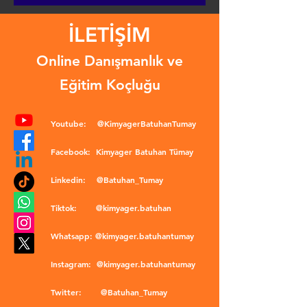
İLETİŞİM
Online Danışmanlık ve
Eğitim Koçluğu
Youtube:
@KimyagerBatuhanTumay
Facebook:
Kimyager Batuhan Tümay
Linkedin:
@Batuhan_Tumay
Tiktok:
@kimyager.batuhan
Whatsapp:
@kimyager.batuhantumay
Instagram:
@kimyager.batuhantumay
Twitter:
@Batuhan_Tumay