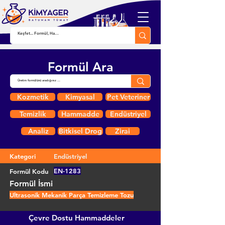
Formül Ara
Kozmetik
Kimyasal
Pet Veteriner
Temizlik
Hammadde
Endüstriyel
Analiz
Bitkisel Drog
Zirai
Kategori
Endüstriyel
EN-1283
Formül Kodu
Formül İsmi
Ultrasonik Mekanik Parça Temizleme Tozu
Çevre Dostu Hammaddeler