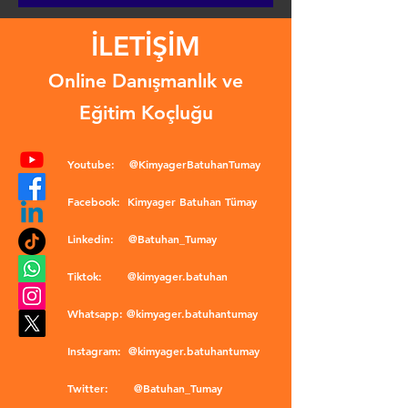
İLETİŞİM
Online Danışmanlık ve
Eğitim Koçluğu
Youtube:
@KimyagerBatuhanTumay
Facebook:
Kimyager Batuhan Tümay
Linkedin:
@Batuhan_Tumay
Tiktok:
@kimyager.batuhan
Whatsapp:
@kimyager.batuhantumay
Instagram:
@kimyager.batuhantumay
Twitter:
@Batuhan_Tumay