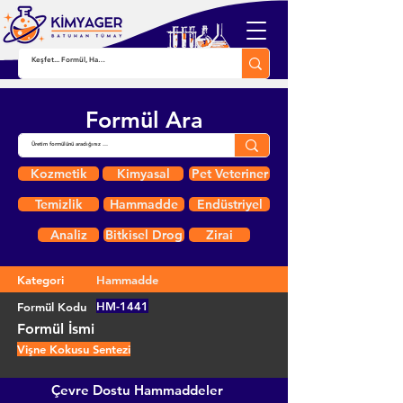
Formül Ara
Kozmetik
Kimyasal
Pet Veteriner
Temizlik
Hammadde
Endüstriyel
Analiz
Bitkisel Drog
Zirai
Kategori
Hammadde
HM-1441
Formül Kodu
Formül İsmi
Vişne Kokusu Sentezi
Çevre Dostu Hammaddeler