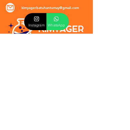
kimyagerbatuhantumay@gmail.com
Instagram
WhatsApp
POLİTİKALAR
​Mevzuat & Sözleşmeler
Mesafeli Satış Sözleşmesi
EULA Sözleşmesi
Kullanım Koşulları
İptal ve İade Politikası
Verilmeyen Hizmetler
Veri Güvenliği & KVKK