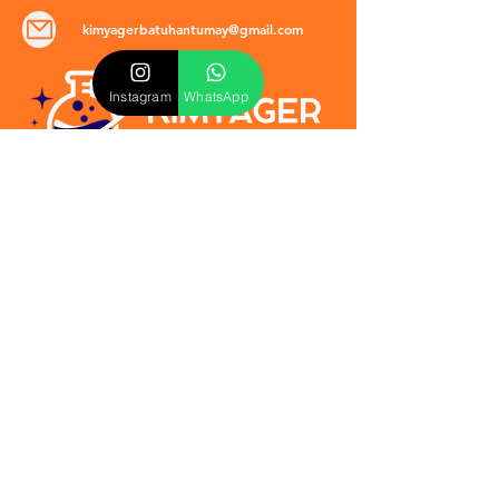
kimyagerbatuhantumay@gmail.com
Instagram
WhatsApp
POLİTİKALAR
​Mevzuat & Sözleşmeler
Mesafeli Satış Sözleşmesi
EULA Sözleşmesi
Kullanım Koşulları
İptal ve İade Politikası
Verilmeyen Hizmetler
Veri Güvenliği & KVKK