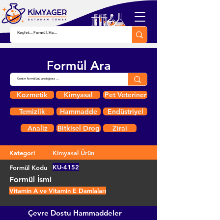
Formül Ara
Kozmetik
Kimyasal
Pet Veteriner
Temizlik
Hammadde
Endüstriyel
Analiz
Bitkisel Drog
Zirai
Kategori
Kimyasal Ürün
KU-4152
Formül Kodu
Formül İsmi
Vitamin A ve Vitamin E Damlaları
Çevre Dostu Hammaddeler