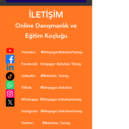
İLETİŞİM
Online Danışmanlık ve
Eğitim Koçluğu
Youtube:
@KimyagerBatuhanTumay
Facebook:
Kimyager Batuhan Tümay
Linkedin:
@Batuhan_Tumay
Tiktok:
@kimyager.batuhan
Whatsapp:
@kimyager.batuhantumay
Instagram:
@kimyager.batuhantumay
Twitter:
@Batuhan_Tumay