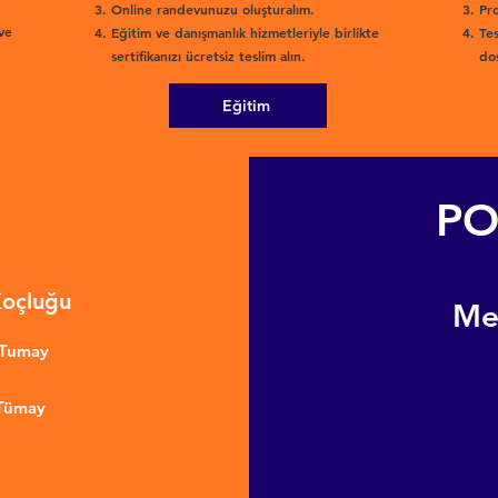
Online randevunuzu oluşturalım.
Pro
ve
Eğitim ve danışmanlık hizmetleriyle birlikte
Tes
sertifikanızı ücretsiz teslim alın.
dos
Eğitim
PO
Koçluğu
​M
nTumay
 Tümay