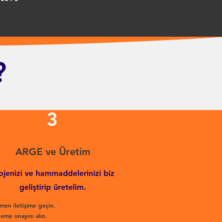
?
3
ARGE ve Üretim
ojenizi ve hammaddelerinizi biz
geliştirip üretelim.
men iletişime geçin.
eme onayını alın.