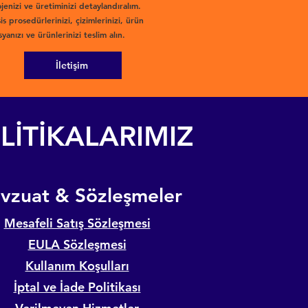
jenizi ve üretiminizi detaylandıralım.
is prosedürlerinizi, çizimlerinizi, ürün
yanızı ve ürünlerinizi teslim alın.
İletişim
LİTİKALARIMIZ
evzuat & Sözleşmeler
Mesafeli Satış Sözleşmesi
EULA Sözleşmesi
Kullanım Koşulları
İptal ve İade Politikası