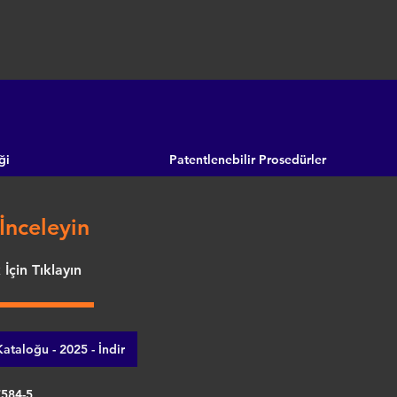
ği
Patentlenebilir Prosedürler
İnceleyin
İçin Tıklayın
ataloğu - 2025 - İndir
7584-5