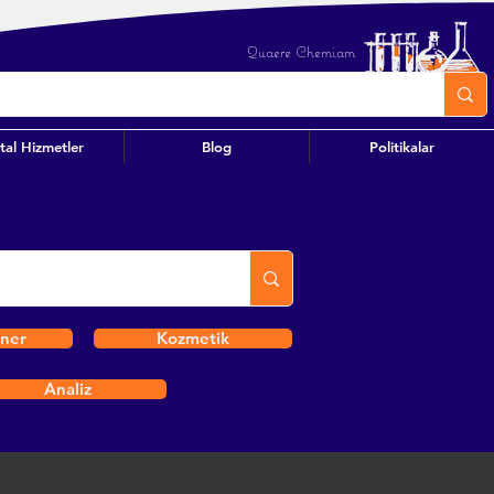
Quaere Chemiam
ital Hizmetler
Blog
Politikalar
iner
Kozmetik
Analiz