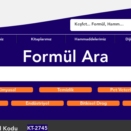
iz
Kitaplarımız
Hammaddelerimiz
Dij
Formül Ara
imyasal
Temizlik
Pet Veter
Endüstriyel
Bitkisel Drog
KT-2745
l Kodu