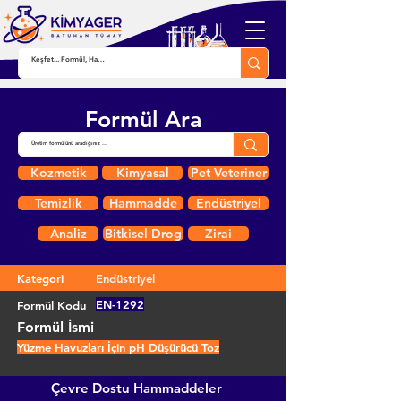
Formül Ara
Kozmetik
Kimyasal
Pet Veteriner
Temizlik
Hammadde
Endüstriyel
Analiz
Bitkisel Drog
Zirai
Kategori
Endüstriyel
EN-1292
Formül Kodu
Formül İsmi
Yüzme Havuzları İçin pH Düşürücü Toz
Çevre Dostu Hammaddeler