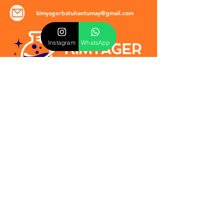
kimyagerbatuhantumay@gmail.com
Instagram
WhatsApp
POLİTİKALAR
​Mevzuat & Sözleşmeler
Mesafeli Satış Sözleşmesi
EULA Sözleşmesi
Kullanım Koşulları
İptal ve İade Politikası
Verilmeyen Hizmetler
Veri Güvenliği & KVKK