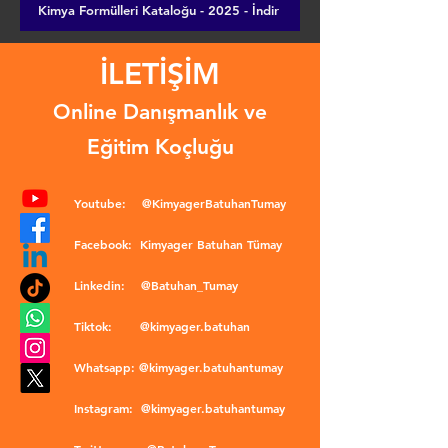
Kimya Formülleri Kataloğu - 2025 - İndir
İLETİŞİM
Online Danışmanlık ve
Eğitim Koçluğu
Youtube:
@KimyagerBatuhanTumay
Facebook:
Kimyager Batuhan Tümay
Linkedin:
@Batuhan_Tumay
Tiktok:
@kimyager.batuhan
Whatsapp:
@kimyager.batuhantumay
Instagram:
@kimyager.batuhantumay