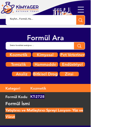
Formül Ara
Kozmetik
Kimyasal
Pet Veteriner
Temizlik
Hammadde
Endüstriyel
Analiz
Bitkisel Drog
Zirai
Kategori
Kozmetik
KT-2728
Formül Kodu
Formül İsmi
Yatıştırıcı ve Matlaştırıcı Spreyi Losyon- Yüz ve
Vücut