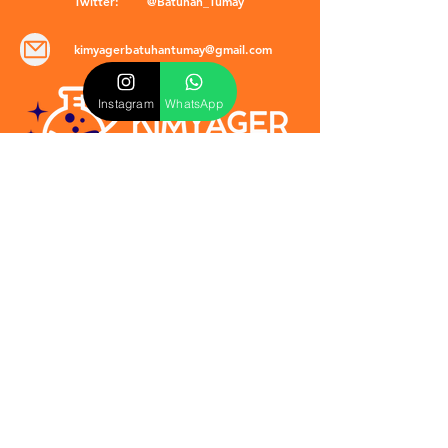
Twitter:
@Batuhan_Tumay
kimyagerbatuhantumay@gmail.com
Instagram
WhatsApp
POLİTİKALAR
​Mevzuat & Sözleşmeler
Mesafeli Satış Sözleşmesi
EULA Sözleşmesi
Kullanım Koşulları
İptal ve İade Politikası
Verilmeyen Hizmetler