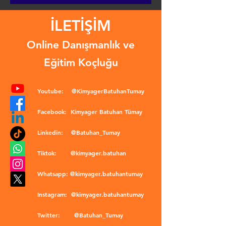
İLETİŞİM
Online Danışmanlık ve
Eğitim Koçluğu
Youtube:
@KimyagerBatuhanTumay
Facebook:
Kimyager Batuhan Tümay
Linkedin:
@Batuhan_Tumay
Tiktok:
@kimyager.batuhan
Whatsapp:
@kimyager.batuhantumay
Instagram:
@kimyager.batuhantumay
Twitter:
@Batuhan_Tumay