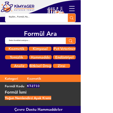
Formül Ara
Kozmetik
Kimyasal
Pet Veteriner
Temizlik
Hammadde
Endüstriyel
Analiz
Bitkisel Drog
Zirai
Kategori
Kozmetik
KT-2733
Formül Kodu
Formül İsmi
Yoğun Nemlendirci Ayak Kremi
Çevre Dostu Hammaddeler