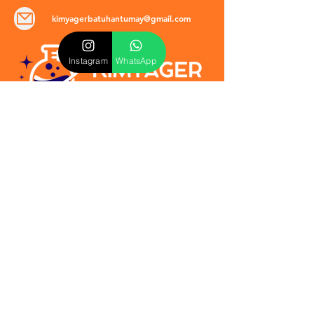
kimyagerbatuhantumay@gmail.com
Instagram
WhatsApp
POLİTİKALAR
​Mevzuat & Sözleşmeler
Mesafeli Satış Sözleşmesi
EULA Sözleşmesi
Kullanım Koşulları
İptal ve İade Politikası
Verilmeyen Hizmetler
Veri Güvenliği & KVKK