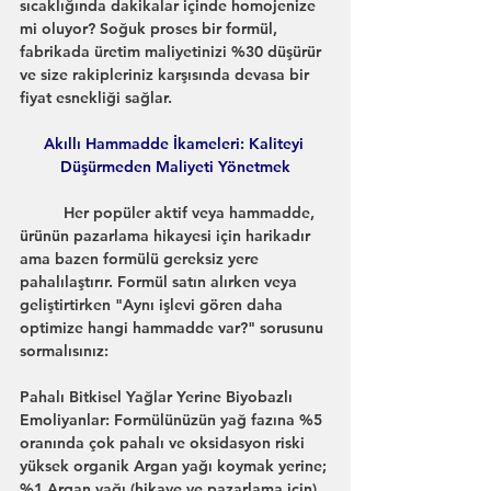
sıcaklığında dakikalar içinde homojenize 
mi oluyor? Soğuk proses bir formül, 
fabrikada üretim maliyetinizi %30 düşürür 
ve size rakipleriniz karşısında devasa bir 
fiyat esnekliği sağlar.
Akıllı Hammadde İkameleri: Kaliteyi 
Düşürmeden Maliyeti Yönetmek
	Her popüler aktif veya hammadde, 
ürünün pazarlama hikayesi için harikadır 
ama bazen formülü gereksiz yere 
pahalılaştırır. Formül satın alırken veya 
geliştirtirken "Aynı işlevi gören daha 
optimize hangi hammadde var?" sorusunu 
sormalısınız:
Pahalı Bitkisel Yağlar Yerine Biyobazlı 
Emoliyanlar: Formülünüzün yağ fazına %5 
oranında çok pahalı ve oksidasyon riski 
yüksek organik Argan yağı koymak yerine; 
%1 Argan yağı (hikaye ve pazarlama için) 