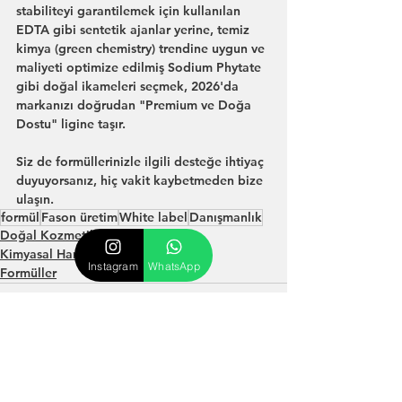
stabiliteyi garantilemek için kullanılan 
EDTA gibi sentetik ajanlar yerine, temiz 
kimya (green chemistry) trendine uygun ve 
maliyeti optimize edilmiş Sodium Phytate 
gibi doğal ikameleri seçmek, 2026'da 
markanızı doğrudan "Premium ve Doğa 
Dostu" ligine taşır.
Siz de formüllerinizle ilgili desteğe ihtiyaç 
duyuyorsanız, hiç vakit kaybetmeden bize 
ulaşın.
formül
Fason üretim
White label
Danışmanlık
Doğal Kozmetik
Kimyasal Hammaddeler
Instagram
WhatsApp
Formüller
Hepsini Gör
Son Yazılar