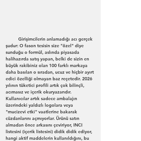
	Girişimcilerin anlamadığı acı gerçek 
şudur: O fason tesisin size "özel" diye 
sunduğu o formül, aslında piyasada 
halihazırda satış yapan, belki de sizin en 
büyük rakibiniz olan 100 farklı markaya 
daha basılan o sıradan, ucuz ve hiçbir ayırt 
edici özelliği olmayan baz reçetedir. 2026 
yılının tüketici profili artık çok bilinçli, 
acımasız ve içerik okuryazarıdır. 
Kullanıcılar artık sadece ambalajın 
üzerindeki yaldızlı logolara veya 
"mucizevi etki" vaatlerine bakarak 
cüzdanlarını açmıyorlar. Ürünü satın 
almadan önce arkasını çeviriyor, INCI 
listesini (içerik listesini) didik didik ediyor, 
hangi aktif maddelerin kullanıldığını, bu 