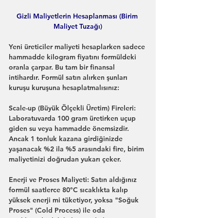
Gizli Maliyetlerin Hesaplanması (Birim 
Maliyet Tuzağı)
Yeni üreticiler maliyeti hesaplarken sadece 
hammadde kilogram fiyatını formüldeki 
oranla çarpar. Bu tam bir finansal 
intihardır. Formül satın alırken şunları 
kuruşu kuruşuna hesaplatmalısınız:
Scale-up (Büyük Ölçekli Üretim) Fireleri: 
Laboratuvarda 100 gram üretirken uçup 
giden su veya hammadde önemsizdir. 
Ancak 1 tonluk kazana girdiğinizde 
yaşanacak %2 ila %5 arasındaki fire, birim 
maliyetinizi doğrudan yukarı çeker.
Enerji ve Proses Maliyeti: Satın aldığınız 
formül saatlerce 80°C sıcaklıkta kalıp 
yüksek enerji mi tüketiyor, yoksa "Soğuk 
Proses" (Cold Process) ile oda 