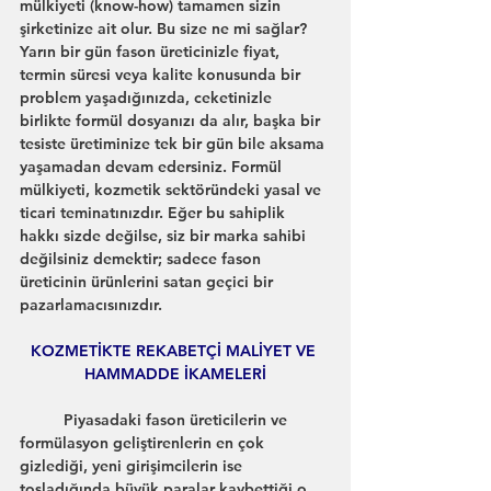
mülkiyeti (know-how) tamamen sizin 
şirketinize ait olur. Bu size ne mi sağlar? 
Yarın bir gün fason üreticinizle fiyat, 
termin süresi veya kalite konusunda bir 
problem yaşadığınızda, ceketinizle 
birlikte formül dosyanızı da alır, başka bir 
tesiste üretiminize tek bir gün bile aksama 
yaşamadan devam edersiniz. Formül 
mülkiyeti, kozmetik sektöründeki yasal ve 
ticari teminatınızdır. Eğer bu sahiplik 
hakkı sizde değilse, siz bir marka sahibi 
değilsiniz demektir; sadece fason 
üreticinin ürünlerini satan geçici bir 
pazarlamacısınızdır.
KOZMETİKTE REKABETÇİ MALİYET VE 
HAMMADDE İKAMELERİ
	Piyasadaki fason üreticilerin ve 
formülasyon geliştirenlerin en çok 
gizlediği, yeni girişimcilerin ise 
tosladığında büyük paralar kaybettiği o 