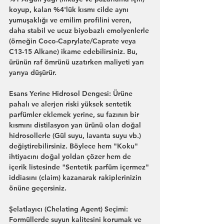
koyup, kalan %4'lük kısmı cilde aynı 
yumuşaklığı ve emilim profilini veren, 
daha stabil ve ucuz biyobazlı emolyenlerle 
(örneğin Coco-Caprylate/Caprate veya 
C13-15 Alkane) ikame edebilirsiniz. Bu, 
ürünün raf ömrünü uzatırken maliyeti yarı 
yarıya düşürür.
Esans Yerine Hidrosol Dengesi: Ürüne 
pahalı ve alerjen riski yüksek sentetik 
parfümler eklemek yerine, su fazının bir 
kısmını distilasyon yan ürünü olan doğal 
hidrosollerle (Gül suyu, lavanta suyu vb.) 
değiştirebilirsiniz. Böylece hem "Koku" 
ihtiyacını doğal yoldan çözer hem de 
içerik listesinde "Sentetik parfüm içermez" 
iddiasını (claim) kazanarak rakiplerinizin 
önüne geçersiniz.
Şelatlayıcı (Chelating Agent) Seçimi: 
Formüllerde suyun kalitesini korumak ve 