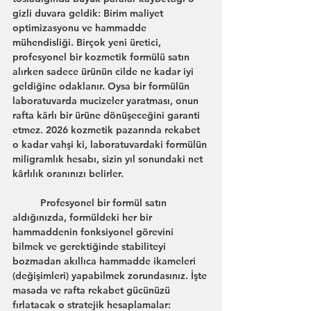
gizli duvara geldik: Birim maliyet 
optimizasyonu ve hammadde 
mühendisliği. Birçok yeni üretici, 
profesyonel bir kozmetik formülü satın 
alırken sadece ürünün cilde ne kadar iyi 
geldiğine odaklanır. Oysa bir formülün 
laboratuvarda mucizeler yaratması, onun 
rafta kârlı bir ürüne dönüşeceğini garanti 
etmez. 2026 kozmetik pazarında rekabet 
o kadar vahşi ki, laboratuvardaki formülün 
miligramlık hesabı, sizin yıl sonundaki net 
kârlılık oranınızı belirler.
	Profesyonel bir formül satın 
aldığınızda, formüldeki her bir 
hammaddenin fonksiyonel görevini 
bilmek ve gerektiğinde stabiliteyi 
bozmadan akıllıca hammadde ikameleri 
(değişimleri) yapabilmek zorundasınız. İşte 
masada ve rafta rekabet gücünüzü 
fırlatacak o stratejik hesaplamalar: