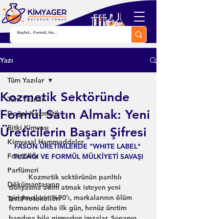
Yazı
Tüm Yazılar
Kozmetik Sektöründe
Tüm Yazılar
Formül Satın Almak: Yeni
Doğal Kozmetik
Bitki Kimyası
Üreticilerin Başarı Şifresi
Kimyasal Hammaddeler
FASON ÜRETİMLERDE "WHITE LABEL" 
Formüller
TUZAĞI VE FORMÜL MÜLKİYETİ SAVAŞI
Parfümeri
	Kozmetik sektörünün parıltılı 
Dökümantasyon
dünyasına adım atmak isteyen yeni 
girişimcilerin %90’ı, markalarının ölüm 
Test Protokolleri
fermanını daha ilk gün, henüz üretim 
bandına bile girmeden imzalar. Senaryo 