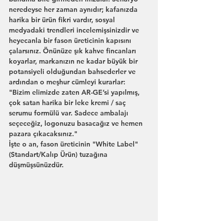
neredeyse her zaman aynıdır; kafanızda 
harika bir ürün fikri vardır, sosyal 
medyadaki trendleri incelemişsinizdir ve 
heyecanla bir fason üreticinin kapısını 
çalarsınız. Önünüze şık kahve fincanları 
koyarlar, markanızın ne kadar büyük bir 
potansiyeli olduğundan bahsederler ve 
ardından o meşhur cümleyi kurarlar: 
"Bizim elimizde zaten AR-GE’si yapılmış, 
çok satan harika bir leke kremi / saç 
serumu formülü var. Sadece ambalajı 
seçeceğiz, logonuzu basacağız ve hemen 
pazara çıkacaksınız."
İşte o an, fason üreticinin "White Label" 
(Standart/Kalıp Ürün) tuzağına 
düşmüşsünüzdür.