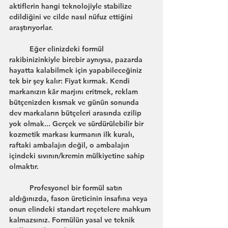
aktiflerin hangi teknolojiyle stabilize 
edildiğini ve cilde nasıl nüfuz ettiğini 
araştırıyorlar.
	Eğer elinizdeki formül 
rakibinizinkiyle birebir aynıysa, pazarda 
hayatta kalabilmek için yapabileceğiniz 
tek bir şey kalır: Fiyat kırmak. Kendi 
markanızın kâr marjını eritmek, reklam 
bütçenizden kısmak ve günün sonunda 
dev markaların bütçeleri arasında ezilip 
yok olmak... Gerçek ve sürdürülebilir bir 
kozmetik markası kurmanın ilk kuralı, 
raftaki ambalajın değil, o ambalajın 
içindeki sıvının/kremin mülkiyetine sahip 
olmaktır.
	Profesyonel bir formül satın 
aldığınızda, fason üreticinin insafına veya 
onun elindeki standart reçetelere mahkum 
kalmazsınız. Formülün yasal ve teknik 