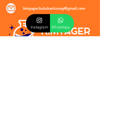
kimyagerbatuhantumay@gmail.com
Instagram
WhatsApp
POLİTİKALAR
​Mevzuat & Sözleşmeler
Mesafeli Satış Sözleşmesi
EULA Sözleşmesi
Kullanım Koşulları
İptal ve İade Politikası
Verilmeyen Hizmetler
Veri Güvenliği & KVKK