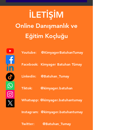
İLETİŞİM
Online Danışmanlık ve
Eğitim Koçluğu
Youtube:
@KimyagerBatuhanTumay
Facebook:
Kimyager Batuhan Tümay
Linkedin:
@Batuhan_Tumay
Tiktok:
@kimyager.batuhan
Whatsapp:
@kimyager.batuhantumay
Instagram:
@kimyager.batuhantumay
Twitter:
@Batuhan_Tumay