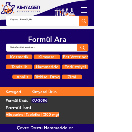
Formül Ara
Kozmetik
Kimyasal
Pet Veteriner
Temizlik
Hammadde
Endüstriyel
Analiz
Bitkisel Drog
Zirai
Kategori
Kimyasal Ürün
KU-3086
Formül Kodu
Formül İsmi
Allopurinol Tabletleri (300 mg)
Çevre Dostu Hammaddeler