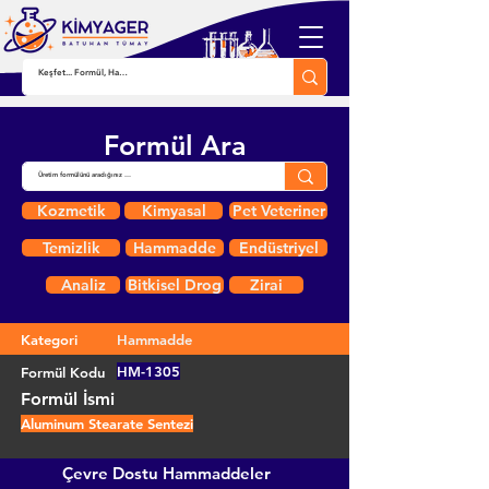
Formül Ara
Kozmetik
Kimyasal
Pet Veteriner
Temizlik
Hammadde
Endüstriyel
Analiz
Bitkisel Drog
Zirai
Kategori
Hammadde
HM-1305
Formül Kodu
Formül İsmi
Aluminum Stearate Sentezi
Çevre Dostu Hammaddeler