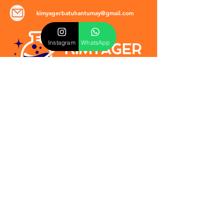
kimyagerbatuhantumay@gmail.com
Instagram
WhatsApp
POLİTİKALAR
​Mevzuat & Sözleşmeler
Mesafeli Satış Sözleşmesi
EULA Sözleşmesi
Kullanım Koşulları
İptal ve İade Politikası
Verilmeyen Hizmetler
Veri Güvenliği & KVKK