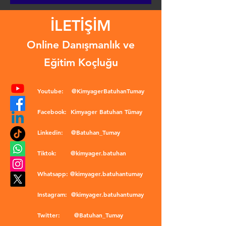
İLETİŞİM
Online Danışmanlık ve
Eğitim Koçluğu
Youtube:
@KimyagerBatuhanTumay
Facebook:
Kimyager Batuhan Tümay
Linkedin:
@Batuhan_Tumay
Tiktok:
@kimyager.batuhan
Whatsapp:
@kimyager.batuhantumay
Instagram:
@kimyager.batuhantumay
Twitter:
@Batuhan_Tumay