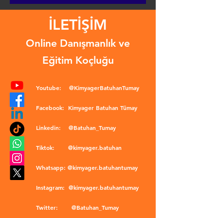
İLETİŞİM
Online Danışmanlık ve
Eğitim Koçluğu
Youtube:
@KimyagerBatuhanTumay
Facebook:
Kimyager Batuhan Tümay
Linkedin:
@Batuhan_Tumay
Tiktok:
@kimyager.batuhan
Whatsapp:
@kimyager.batuhantumay
Instagram:
@kimyager.batuhantumay
Twitter:
@Batuhan_Tumay