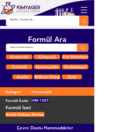
Formül Ara
Kozmetik
Kimyasal
Pet Veteriner
Temizlik
Hammadde
Endüstriyel
Analiz
Bitkisel Drog
Zirai
Kategori
Hammadde
HM-1307
Formül Kodu
Formül İsmi
Armut Kokusu Sentezi
Çevre Dostu Hammaddeler