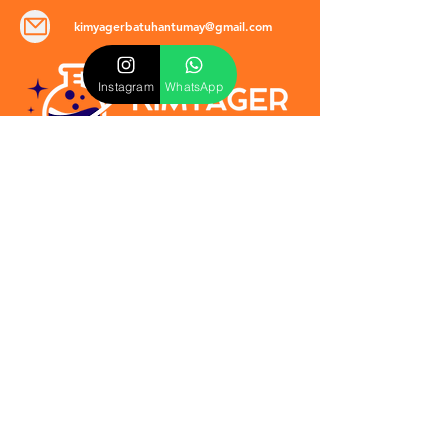
kimyagerbatuhantumay@gmail.com
Instagram
WhatsApp
POLİTİKALAR
​Mevzuat & Sözleşmeler
Mesafeli Satış Sözleşmesi
EULA Sözleşmesi
Kullanım Koşulları
İptal ve İade Politikası
Verilmeyen Hizmetler
Veri Güvenliği & KVKK