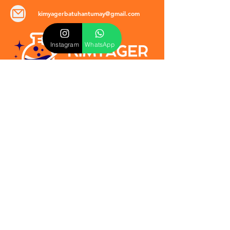
kimyagerbatuhantumay@gmail.com
Instagram
WhatsApp
POLİTİKALAR
​Mevzuat & Sözleşmeler
Mesafeli Satış Sözleşmesi
EULA Sözleşmesi
Kullanım Koşulları
İptal ve İade Politikası
Verilmeyen Hizmetler
Veri Güvenliği & KVKK