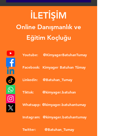
İLETİŞİM
Online Danışmanlık ve
Eğitim Koçluğu
Youtube:
@KimyagerBatuhanTumay
Facebook:
Kimyager Batuhan Tümay
Linkedin:
@Batuhan_Tumay
Tiktok:
@kimyager.batuhan
Whatsapp:
@kimyager.batuhantumay
Instagram:
@kimyager.batuhantumay
Twitter:
@Batuhan_Tumay