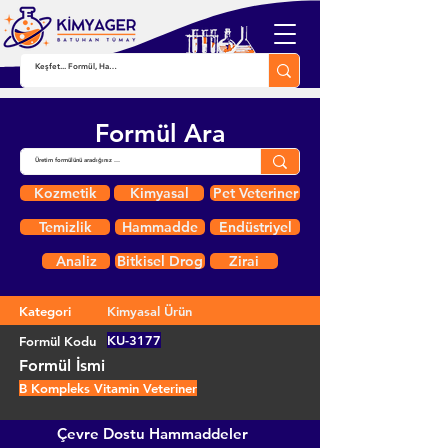
Formül Ara
Kozmetik
Kimyasal
Pet Veteriner
Temizlik
Hammadde
Endüstriyel
Analiz
Bitkisel Drog
Zirai
Kategori
Kimyasal Ürün
KU-3177
Formül Kodu
Formül İsmi
B Kompleks Vitamin Veteriner
Çevre Dostu Hammaddeler