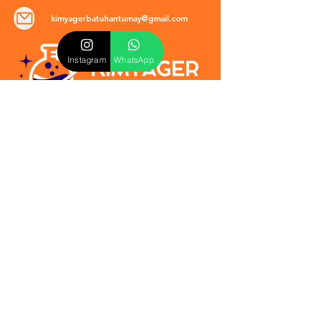
kimyagerbatuhantumay@gmail.com
Instagram
WhatsApp
POLİTİKALAR
​Mevzuat & Sözleşmeler
Mesafeli Satış Sözleşmesi
EULA Sözleşmesi
Kullanım Koşulları
İptal ve İade Politikası
Verilmeyen Hizmetler
Veri Güvenliği & KVKK