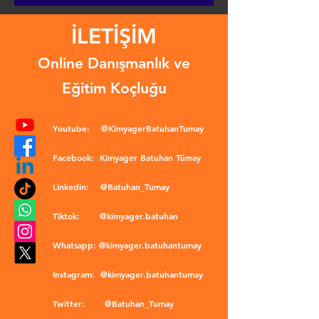
İLETİŞİM
Online Danışmanlık ve
Eğitim Koçluğu
Youtube:
@KimyagerBatuhanTumay
Facebook:
Kimyager Batuhan Tümay
Linkedin:
@Batuhan_Tumay
Tiktok:
@kimyager.batuhan
Whatsapp:
@kimyager.batuhantumay
Instagram:
@kimyager.batuhantumay
Twitter:
@Batuhan_Tumay