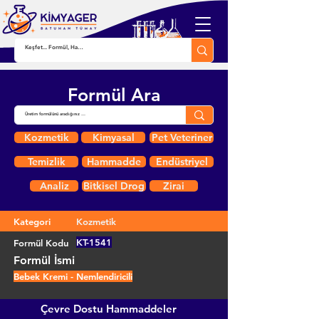
Formül Ara
Kozmetik
Kimyasal
Pet Veteriner
Temizlik
Hammadde
Endüstriyel
Analiz
Bitkisel Drog
Zirai
Kategori
Kozmetik
KT-1541
Formül Kodu
Formül İsmi
Bebek Kremi - Nemlendiricili
Çevre Dostu Hammaddeler