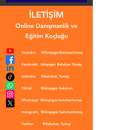
İLETİŞİM
Online Danışmanlık ve
Eğitim Koçluğu
Youtube:
@KimyagerBatuhanTumay
Facebook:
Kimyager Batuhan Tümay
Linkedin:
@Batuhan_Tumay
Tiktok:
@kimyager.batuhan
Whatsapp:
@kimyager.batuhantumay
Instagram:
@kimyager.batuhantumay
Twitter:
@Batuhan_Tumay