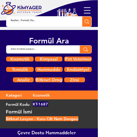
Formül Ara
Kozmetik
Kimyasal
Pet Veteriner
Temizlik
Hammadde
Endüstriyel
Analiz
Bitkisel Drog
Zirai
Kategori
Kozmetik
KT-1687
Formül Kodu
Formül İsmi
Bitkisel Losyon - Kuru Cilt Nem Dengesi
Çevre Dostu Hammaddeler