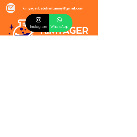
kimyagerbatuhantumay@gmail.com
Instagram
WhatsApp
POLİTİKALAR
​Mevzuat & Sözleşmeler
Mesafeli Satış Sözleşmesi
EULA Sözleşmesi
Kullanım Koşulları
İptal ve İade Politikası
Verilmeyen Hizmetler
Veri Güvenliği & KVKK