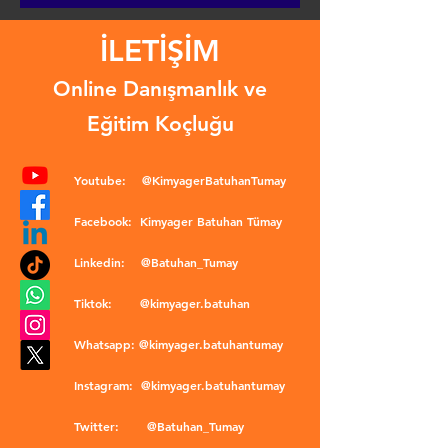
İLETİŞİM
Online Danışmanlık ve
Eğitim Koçluğu
Youtube:
@KimyagerBatuhanTumay
Facebook:
Kimyager Batuhan Tümay
Linkedin:
@Batuhan_Tumay
Tiktok:
@kimyager.batuhan
Whatsapp:
@kimyager.batuhantumay
Instagram:
@kimyager.batuhantumay
Twitter:
@Batuhan_Tumay