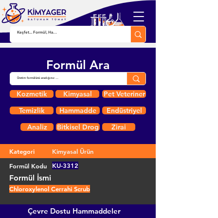
Formül Ara
Kozmetik
Kimyasal
Pet Veteriner
Temizlik
Hammadde
Endüstriyel
Analiz
Bitkisel Drog
Zirai
Kategori
Kimyasal Ürün
KU-3312
Formül Kodu
Formül İsmi
Chloroxylenol Cerrahi Scrub
Çevre Dostu Hammaddeler