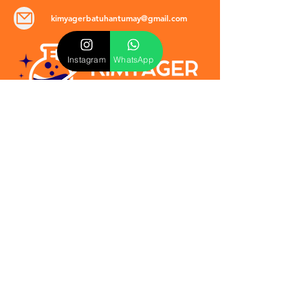
kimyagerbatuhantumay@gmail.com
Instagram
WhatsApp
POLİTİKALAR
​Mevzuat & Sözleşmeler
Mesafeli Satış Sözleşmesi
EULA Sözleşmesi
Kullanım Koşulları
İptal ve İade Politikası
Verilmeyen Hizmetler
Veri Güvenliği & KVKK