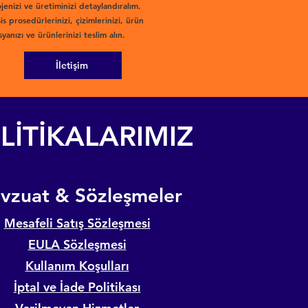
jenizi ve üretiminizi detaylandıralım.
is prosedürlerinizi, çizimlerinizi, ürün
yanızı ve ürünlerinizi teslim alın.
İletişim
LİTİKALARIMIZ
evzuat & Sözleşmeler
Mesafeli Satış Sözleşmesi
EULA Sözleşmesi
Kullanım Koşulları
İptal ve İade Politikası