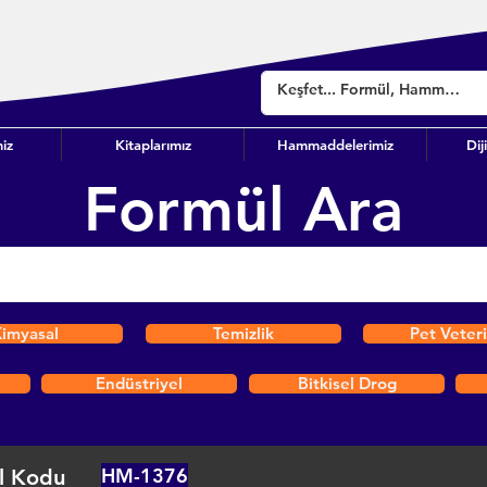
iz
Kitaplarımız
Hammaddelerimiz
Dij
Formül Ara
imyasal
Temizlik
Pet Veter
Endüstriyel
Bitkisel Drog
HM-1376
l Kodu