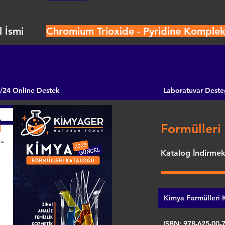
 İsmi
Chromium Trioxide - Pyridine Komplek
/24 Online Destek
Laboratuvar Deste
Formülleri 
Katalog İndirmek 
Kimya Formülleri K
ISBN: 978-625-00-