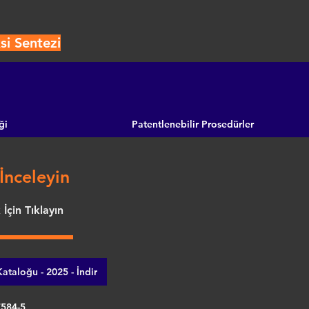
si Sentezi
ği
Patentlenebilir Prosedürler
İnceleyin
İçin Tıklayın
ataloğu - 2025 - İndir
7584-5