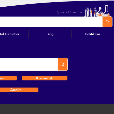
Quaere Chemiam
ital Hizmetler
Blog
Politikalar
iner
Kozmetik
Analiz