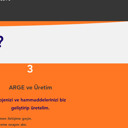
?
3
ARGE ve Üretim
ojenizi ve hammaddelerinizi biz
geliştirip üretelim.
men iletişime geçin.
eme onayını alın.