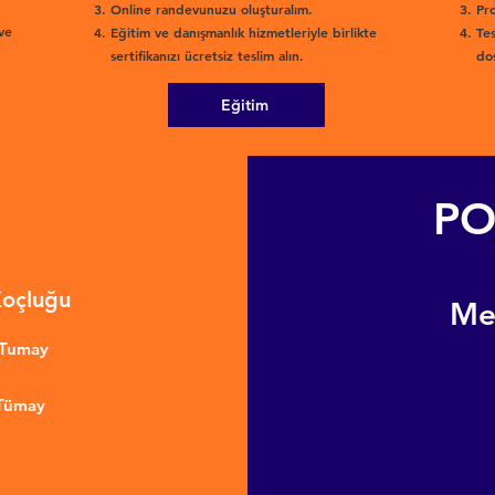
Online randevunuzu oluşturalım.
Pro
ve
Eğitim ve danışmanlık hizmetleriyle birlikte
Tes
sertifikanızı ücretsiz teslim alın.
dos
Eğitim
PO
Koçluğu
​M
nTumay
 Tümay