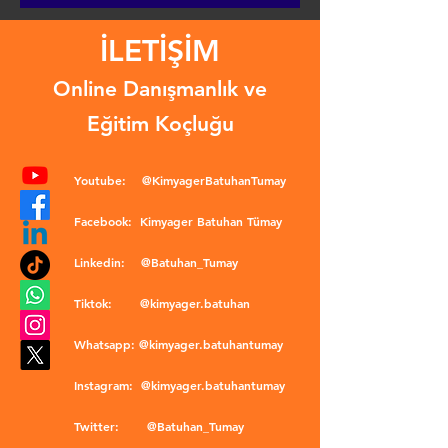
İLETİŞİM
Online Danışmanlık ve
Eğitim Koçluğu
Youtube:
@KimyagerBatuhanTumay
Facebook:
Kimyager Batuhan Tümay
Linkedin:
@Batuhan_Tumay
Tiktok:
@kimyager.batuhan
Whatsapp:
@kimyager.batuhantumay
Instagram:
@kimyager.batuhantumay
Twitter:
@Batuhan_Tumay