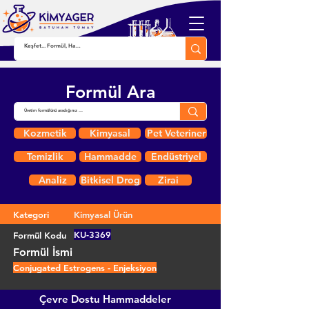
Formül Ara
Kozmetik
Kimyasal
Pet Veteriner
Temizlik
Hammadde
Endüstriyel
Analiz
Bitkisel Drog
Zirai
Kategori
Kimyasal Ürün
KU-3369
Formül Kodu
Formül İsmi
Conjugated Estrogens - Enjeksiyon
Çevre Dostu Hammaddeler