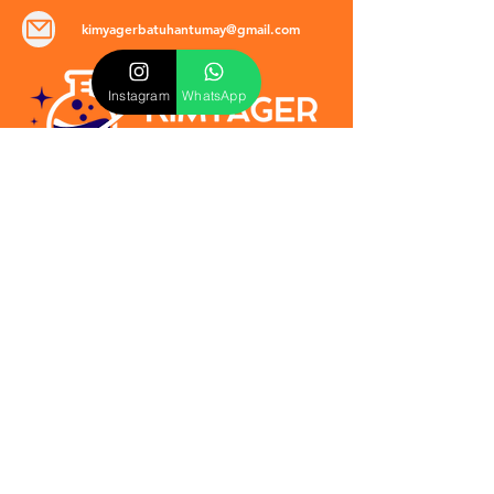
kimyagerbatuhantumay@gmail.com
Instagram
WhatsApp
POLİTİKALAR
​Mevzuat & Sözleşmeler
Mesafeli Satış Sözleşmesi
EULA Sözleşmesi
Kullanım Koşulları
İptal ve İade Politikası
Verilmeyen Hizmetler
Veri Güvenliği & KVKK