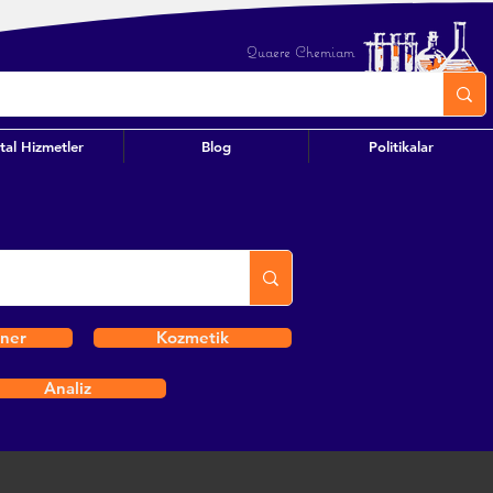
Quaere Chemiam
ital Hizmetler
Blog
Politikalar
iner
Kozmetik
Analiz