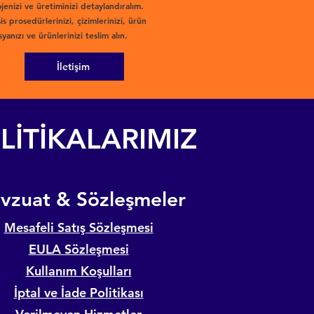
jenizi ve üretiminizi detaylandıralım.
is prosedürlerinizi, çizimlerinizi, ürün
yanızı ve ürünlerinizi teslim alın.
İletişim
LİTİKALARIMIZ
evzuat & Sözleşmeler
Mesafeli Satış Sözleşmesi
EULA Sözleşmesi
Kullanım Koşulları
İptal ve İade Politikası