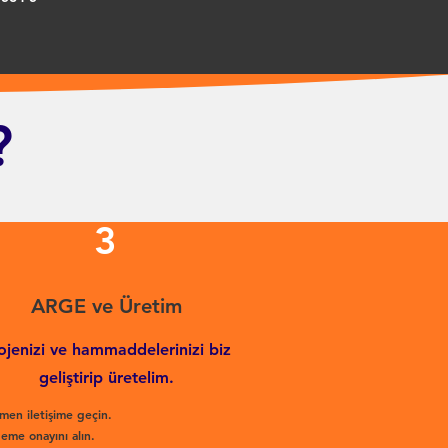
?
3
ARGE ve Üretim
ojenizi ve hammaddelerinizi biz
geliştirip üretelim.
men iletişime geçin.
eme onayını alın.