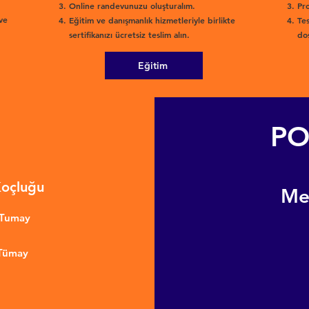
Online randevunuzu oluşturalım.
Pro
ve
Eğitim ve danışmanlık hizmetleriyle birlikte
Tes
sertifikanızı ücretsiz teslim alın.
dos
Eğitim
PO
Koçluğu
​M
nTumay
 Tümay