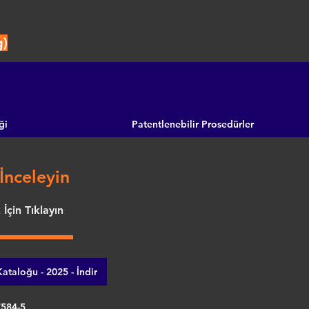
g)
ği
Patentlenebilir Prosedürler
İnceleyin
İçin Tıklayın
ataloğu - 2025 - İndir
7584-5