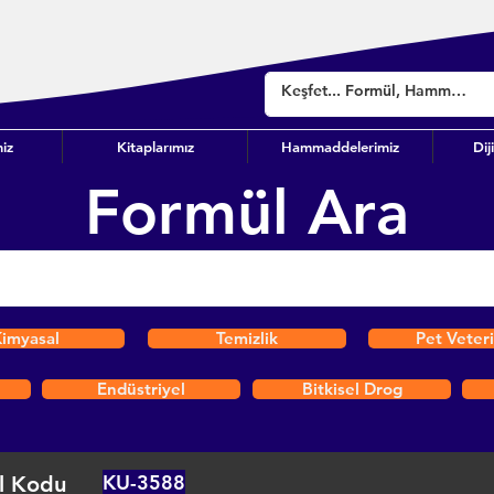
iz
Kitaplarımız
Hammaddelerimiz
Dij
Formül Ara
imyasal
Temizlik
Pet Veter
Endüstriyel
Bitkisel Drog
KU-3588
l Kodu