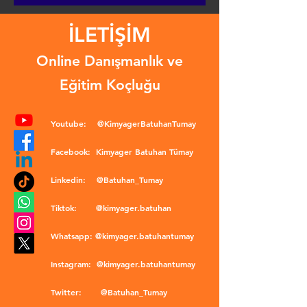
İLETİŞİM
Online Danışmanlık ve
Eğitim Koçluğu
Youtube:
@KimyagerBatuhanTumay
Facebook:
Kimyager Batuhan Tümay
Linkedin:
@Batuhan_Tumay
Tiktok:
@kimyager.batuhan
Whatsapp:
@kimyager.batuhantumay
Instagram:
@kimyager.batuhantumay
Twitter:
@Batuhan_Tumay