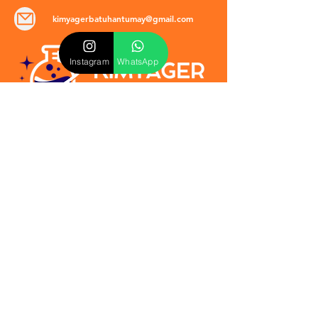
kimyagerbatuhantumay@gmail.com
Instagram
WhatsApp
POLİTİKALAR
​Mevzuat & Sözleşmeler
Mesafeli Satış Sözleşmesi
EULA Sözleşmesi
Kullanım Koşulları
İptal ve İade Politikası
Verilmeyen Hizmetler
Veri Güvenliği & KVKK