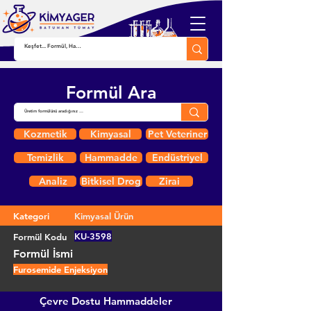
Formül Ara
Kozmetik
Kimyasal
Pet Veteriner
Temizlik
Hammadde
Endüstriyel
Analiz
Bitkisel Drog
Zirai
Kategori
Kimyasal Ürün
KU-3598
Formül Kodu
Formül İsmi
Furosemide Enjeksiyon
Çevre Dostu Hammaddeler