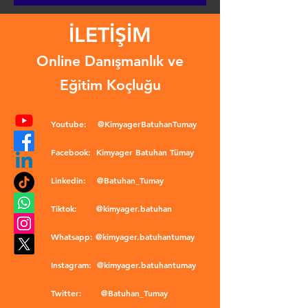
İLETİŞİM
Online Danışmanlık ve
Eğitim Koçluğu
Youtube:
@KimyagerBatuhanTumay
Facebook:
Kimyager Batuhan Tümay
Linkedin:
@Batuhan_Tumay
Tiktok:
@kimyager.batuhan
Whatsapp:
@kimyager.batuhantumay
Instagram:
@kimyager.batuhantumay
Twitter:
@Batuhan_Tumay