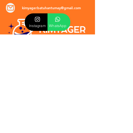
kimyagerbatuhantumay@gmail.com
Instagram
WhatsApp
POLİTİKALAR
​Mevzuat & Sözleşmeler
Mesafeli Satış Sözleşmesi
EULA Sözleşmesi
Kullanım Koşulları
İptal ve İade Politikası
Verilmeyen Hizmetler
Veri Güvenliği & KVKK