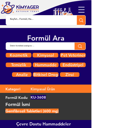
Formül Ara
Kozmetik
Kimyasal
Pet Veteriner
Temizlik
Hammadde
Endüstriyel
Analiz
Bitkisel Drog
Zirai
Kategori
Kimyasal Ürün
KU-3608
Formül Kodu
Formül İsmi
Gemfibrozil Tabletleri (600 mg)
Çevre Dostu Hammaddeler