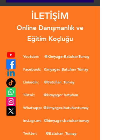
İLETİŞİM
Online Danışmanlık ve
Eğitim Koçluğu
Youtube:
@KimyagerBatuhanTumay
Facebook:
Kimyager Batuhan Tümay
Linkedin:
@Batuhan_Tumay
Tiktok:
@kimyager.batuhan
Whatsapp:
@kimyager.batuhantumay
Instagram:
@kimyager.batuhantumay
Twitter:
@Batuhan_Tumay