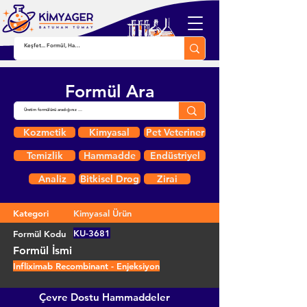
Formül Ara
Kozmetik
Kimyasal
Pet Veteriner
Temizlik
Hammadde
Endüstriyel
Analiz
Bitkisel Drog
Zirai
Kategori
Kimyasal Ürün
KU-3681
Formül Kodu
Formül İsmi
Infliximab Recombinant - Enjeksiyon
Çevre Dostu Hammaddeler