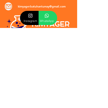
kimyagerbatuhantumay@gmail.com
Instagram
WhatsApp
POLİTİKALAR
​Mevzuat & Sözleşmeler
Mesafeli Satış Sözleşmesi
EULA Sözleşmesi
Kullanım Koşulları
İptal ve İade Politikası
Verilmeyen Hizmetler
Veri Güvenliği & KVKK