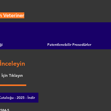
n Veteriner
ği
Patentlenebilir Prosedürler
İnceleyin
İçin Tıklayın
ataloğu - 2025 - İndir
7584-5