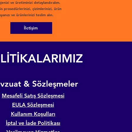
jenizi ve üretiminizi detaylandıralım.
is prosedürlerinizi, çizimlerinizi, ürün
yanızı ve ürünlerinizi teslim alın.
İletişim
LİTİKALARIMIZ
evzuat & Sözleşmeler
Mesafeli Satış Sözleşmesi
EULA Sözleşmesi
Kullanım Koşulları
İptal ve İade Politikası