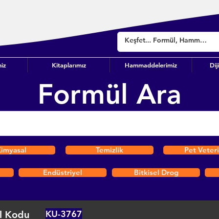
iz
Kitaplarımız
Hammaddelerimiz
Dij
Formül Ara
imyasal
Temizlik
Pet Veter
Endüstriyel
Bitkisel Drog
KU-3767
l Kodu