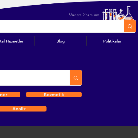
Quaere Chemiam
ital Hizmetler
Blog
Politikalar
iner
Kozmetik
Analiz