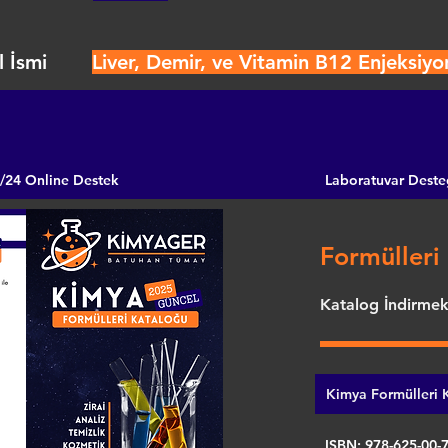
 İsmi
Liver, Demir, ve Vitamin B12 Enjeksiyo
/24 Online Destek
Laboratuvar Deste
Formülleri 
Katalog İndirmek 
Kimya Formülleri K
ISBN: 978-625-00-