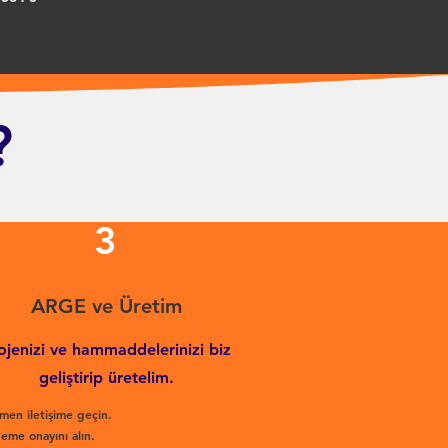
?
3
ARGE ve Üretim
ojenizi ve hammaddelerinizi biz
geliştirip üretelim.
men iletişime geçin.
eme onayını alın.