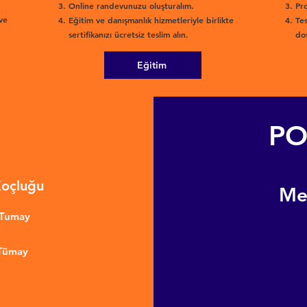
Online randevunuzu oluşturalım.
Pro
ve
Eğitim ve danışmanlık hizmetleriyle birlikte
Tes
sertifikanızı ücretsiz teslim alın.
dos
Eğitim
PO
Koçluğu
​M
nTumay
 Tümay