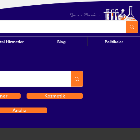
Quaere Chemiam
ital Hizmetler
Blog
Politikalar
iner
Kozmetik
Analiz