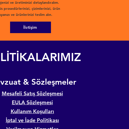
jenizi ve üretiminizi detaylandıralım.
is prosedürlerinizi, çizimlerinizi, ürün
yanızı ve ürünlerinizi teslim alın.
İletişim
LİTİKALARIMIZ
evzuat & Sözleşmeler
Mesafeli Satış Sözleşmesi
EULA Sözleşmesi
Kullanım Koşulları
İptal ve İade Politikası