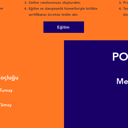
Online randevunuzu oluşturalım.
Pro
ve
Eğitim ve danışmanlık hizmetleriyle birlikte
Tes
sertifikanızı ücretsiz teslim alın.
dos
Eğitim
PO
Koçluğu
​M
nTumay
 Tümay