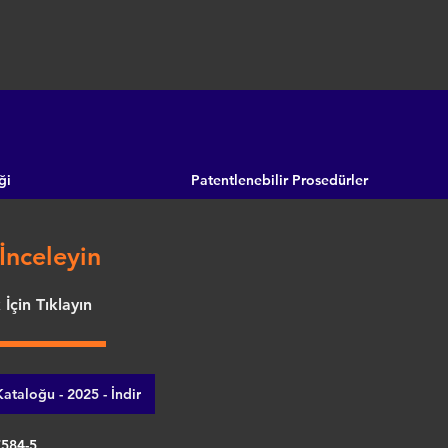
ği
Patentlenebilir Prosedürler
İnceleyin
İçin Tıklayın
ataloğu - 2025 - İndir
7584-5