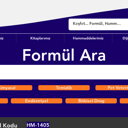
iz
Kitaplarımız
Hammaddelerimiz
Dij
Formül Ara
imyasal
Temizlik
Pet Veter
Endüstriyel
Bitkisel Drog
HM-1405
l Kodu