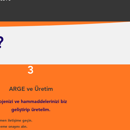
?
3
ARGE ve Üretim
ojenizi ve hammaddelerinizi biz
geliştirip üretelim.
men iletişime geçin.
eme onayını alın.