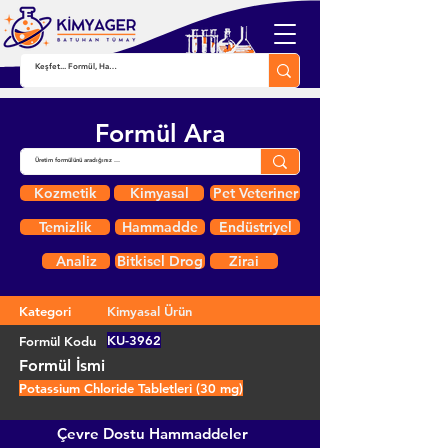
Formül Ara
Kozmetik
Kimyasal
Pet Veteriner
Temizlik
Hammadde
Endüstriyel
Analiz
Bitkisel Drog
Zirai
Kategori
Kimyasal Ürün
KU-3962
Formül Kodu
Formül İsmi
Potassium Chloride Tabletleri (30 mg)
Çevre Dostu Hammaddeler