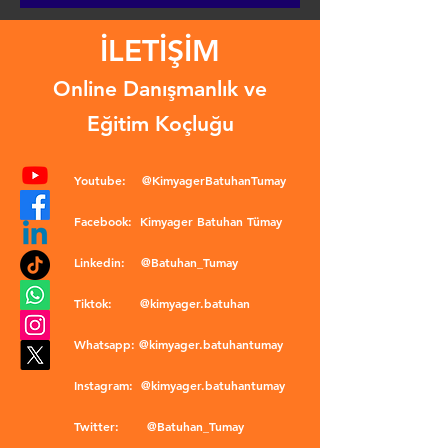
İLETİŞİM
Online Danışmanlık ve
Eğitim Koçluğu
Youtube:
@KimyagerBatuhanTumay
Facebook:
Kimyager Batuhan Tümay
Linkedin:
@Batuhan_Tumay
Tiktok:
@kimyager.batuhan
Whatsapp:
@kimyager.batuhantumay
Instagram:
@kimyager.batuhantumay
Twitter:
@Batuhan_Tumay