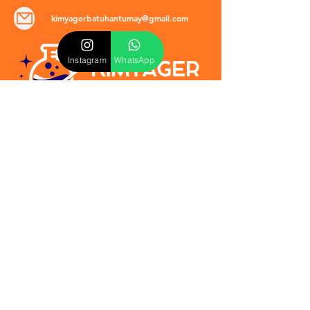
kimyagerbatuhantumay@gmail.com
Instagram
WhatsApp
POLİTİKALAR
​Mevzuat & Sözleşmeler
Mesafeli Satış Sözleşmesi
EULA Sözleşmesi
Kullanım Koşulları
İptal ve İade Politikası
Verilmeyen Hizmetler
Veri Güvenliği & KVKK