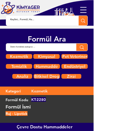
Formül Ara
Kozmetik
Kimyasal
Pet Veteriner
Temizlik
Hammadde
Endüstriyel
Analiz
Bitkisel Drog
Zirai
Kategori
Kozmetik
KT-2280
Formül Kodu
Formül İsmi
Ruj - Lipstick
Çevre Dostu Hammaddeler