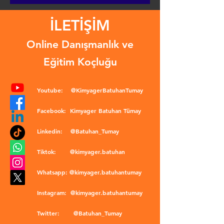
İLETİŞİM
Online Danışmanlık ve
Eğitim Koçluğu
Youtube:
@KimyagerBatuhanTumay
Facebook:
Kimyager Batuhan Tümay
Linkedin:
@Batuhan_Tumay
Tiktok:
@kimyager.batuhan
Whatsapp:
@kimyager.batuhantumay
Instagram:
@kimyager.batuhantumay
Twitter:
@Batuhan_Tumay