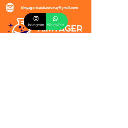
kimyagerbatuhantumay@gmail.com
Instagram
WhatsApp
POLİTİKALAR
​Mevzuat & Sözleşmeler
Mesafeli Satış Sözleşmesi
EULA Sözleşmesi
Kullanım Koşulları
İptal ve İade Politikası
Verilmeyen Hizmetler
Veri Güvenliği & KVKK