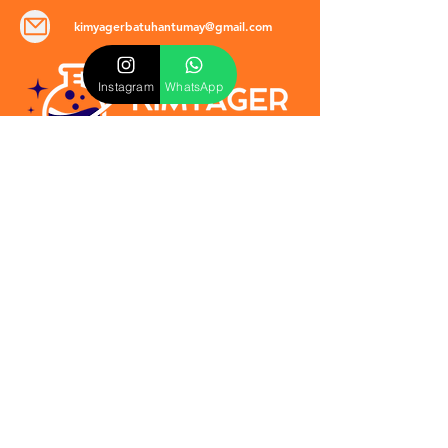
kimyagerbatuhantumay@gmail.com
Instagram
WhatsApp
POLİTİKALAR
​Mevzuat & Sözleşmeler
Mesafeli Satış Sözleşmesi
EULA Sözleşmesi
Kullanım Koşulları
İptal ve İade Politikası
Verilmeyen Hizmetler
Veri Güvenliği & KVKK