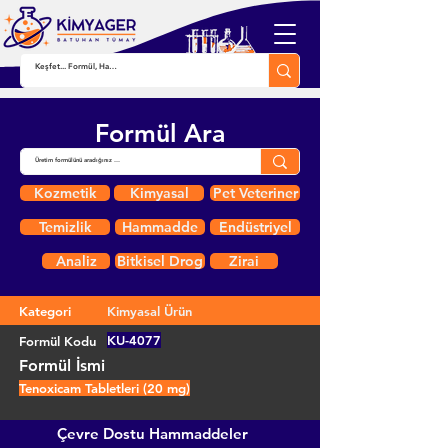
Formül Ara
Kozmetik
Kimyasal
Pet Veteriner
Temizlik
Hammadde
Endüstriyel
Analiz
Bitkisel Drog
Zirai
Kategori
Kimyasal Ürün
KU-4077
Formül Kodu
Formül İsmi
Tenoxicam Tabletleri (20 mg)
Çevre Dostu Hammaddeler