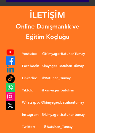
İLETİŞİM
Online Danışmanlık ve
Eğitim Koçluğu
Youtube:
@KimyagerBatuhanTumay
Facebook:
Kimyager Batuhan Tümay
Linkedin:
@Batuhan_Tumay
Tiktok:
@kimyager.batuhan
Whatsapp:
@kimyager.batuhantumay
Instagram:
@kimyager.batuhantumay
Twitter:
@Batuhan_Tumay